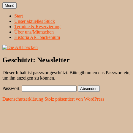
Zum
Menü
Inhalt
Heidelbergs erstbeste Theatergruppe
Die ARTbacken
springen
Start
Unser aktuelles Stück
Termine & Reservierung
Über uns/Mitmachen
Historia ARTbackenium
Geschützt: Newsletter
Dieser Inhalt ist passwortgeschützt. Bitte gib unten das Passwort ein,
um ihn anzeigen zu können.
Passwort:
Datenschutzerklärung
Stolz präsentiert von WordPress