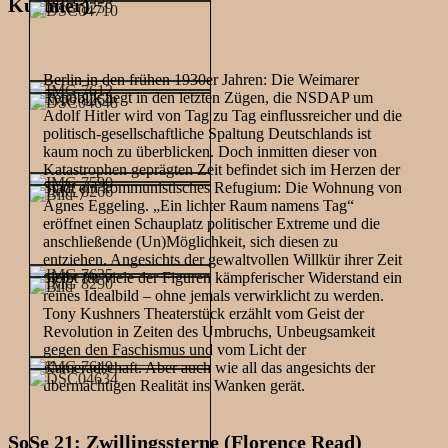
Kushner)
Berlin in den frühen 1930er Jahren: Die Weimarer
Republik liegt in den letzten Zügen, die NSDAP um
Adolf Hitler wird von Tag zu Tag einflussreicher und die
politisch-gesellschaftliche Spaltung Deutschlands ist
kaum noch zu überblicken. Doch inmitten dieser von
Katastrophen geprägten Zeit befindet sich im Herzen der
Stadt ein kommunistisches Refugium: Die Wohnung von
Agnes Eggeling. „Ein lichter Raum namens Tag“
eröffnet einen Schauplatz politischer Extreme und die
anschließende (Un)Möglichkeit, sich diesen zu
entziehen. Angesichts der gewaltvollen Willkür ihrer Zeit
bleibt für viele der Figuren kämpferischer Widerstand ein
reines Idealbild – ohne jemals verwirklicht zu werden.
Tony Kushners Theaterstück erzählt vom Geist der
Revolution in Zeiten des Umbruchs, Unbeugsamkeit
gegen den Faschismus und vom Licht der
Kameradschaft. Aber auch wie all das angesichts der
übermächtigen Realität ins Wanken gerät.
SoSe 21: Zwillingssterne (Florence Read)