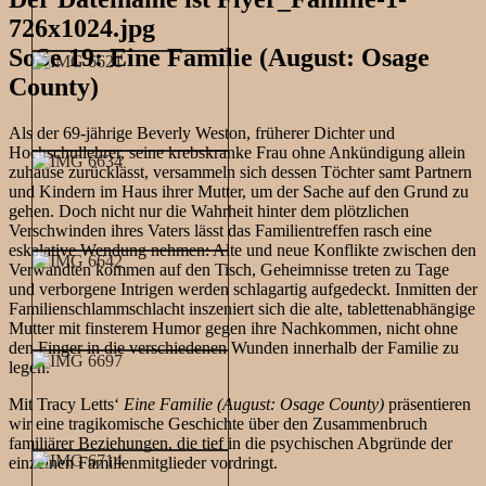
SoSe 19: Eine Familie (August: Osage
County)
Als der 69-jährige Beverly Weston, früherer Dichter und
Hochschullehrer, seine krebskranke Frau ohne Ankündigung allein
zuhause zurücklässt, versammeln sich dessen Töchter samt Partnern
und Kindern im Haus ihrer Mutter, um der Sache auf den Grund zu
gehen. Doch nicht nur die Wahrheit hinter dem plötzlichen
Verschwinden ihres Vaters lässt das Familientreffen rasch eine
eskalative Wendung nehmen: Alte und neue Konflikte zwischen den
Verwandten kommen auf den Tisch, Geheimnisse treten zu Tage
und verborgene Intrigen werden schlagartig aufgedeckt. Inmitten der
Familienschlammschlacht inszeniert sich die alte, tablettenabhängige
Mutter mit finsterem Humor gegen ihre Nachkommen, nicht ohne
den Finger in die verschiedenen Wunden innerhalb der Familie zu
legen.
Mit Tracy Letts‘
Eine Familie (August: Osage County)
präsentieren
wir eine tragikomische Geschichte über den Zusammenbruch
familiärer Beziehungen, die tief in die psychischen Abgründe der
einzelnen Familienmitglieder vordringt.