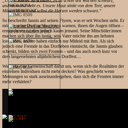
„Unser Wasser ist schwarz, es ist schon seit Wochen schwarz,
und niemand sieht es. Unsere Haut stinkt von dem Teer, unsere
Mägen kleben und selbst die Herzen werden schwarz.“
So beschreibt Jannis auf seinen Flyern, was er seit Wochen sieht. Er
möchte seine Dorfnachbar:innen warnen, ihnen die Augen öffnen –
ernstnehmen tut dies jedoch kaum jemand. Seine Mitschüler:innen
machen sich über ihn lustig, sein Vater möchte ihn am liebsten
loswerden, andere haben einfach nur Mitleid mit ihm. Als sich
jedoch eine Fremde in das Dorfleben einmischt, die Jannis glauben
schenkt, bilden sich zwei Fronten – und das auch noch kurz vor
dem langersehnten alljährlichem Dorffest…
Wie geht eine Gemeinschaft damit um, wenn sich die Realitäten der
einzelnen Individuen nicht mehr decken? Was geschieht wenn
Meinungen so stark auseinandergehen, dass sich die Fronten immer
mehr verhärten?