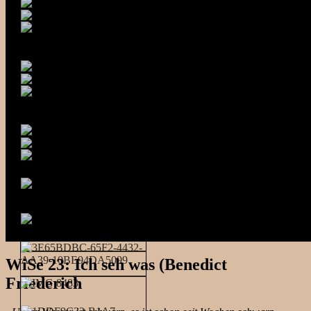
WiSe 23: Ich seh was (Benedict
Friederich