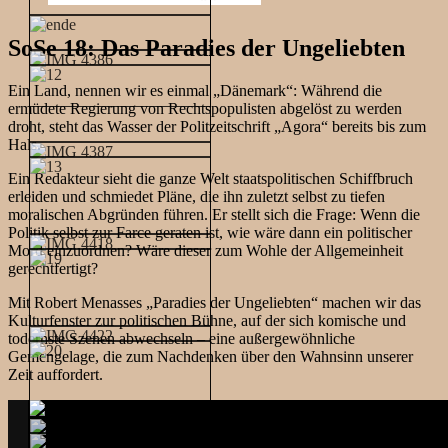
SoSe 18: Das Paradies der Ungeliebten
Ein Land, nennen wir es einmal „Dänemark“: Während die
ermüdete Regierung von Rechtspopulisten abgelöst zu werden
droht, steht das Wasser der Politzeitschrift „Agora“ bereits bis zum
Hals.
Ein Redakteur sieht die ganze Welt staatspolitischen Schiffbruch
erleiden und schmiedet Pläne, die ihn zuletzt selbst zu tiefen
moralischen Abgründen führen. Er stellt sich die Frage: Wenn die
Politik selbst zur Farce geraten ist, wie wäre dann ein politischer
Mord einzuordnen? Wäre dieser zum Wohle der Allgemeinheit
gerechtfertigt?
Mit Robert Menasses „Paradies der Ungeliebten“ machen wir das
Kulturfenster zur politischen Bühne, auf der sich komische und
todernste Szenen abwechseln – eine außergewöhnliche
Gemengelage, die zum Nachdenken über den Wahnsinn unserer
Zeit auffordert.