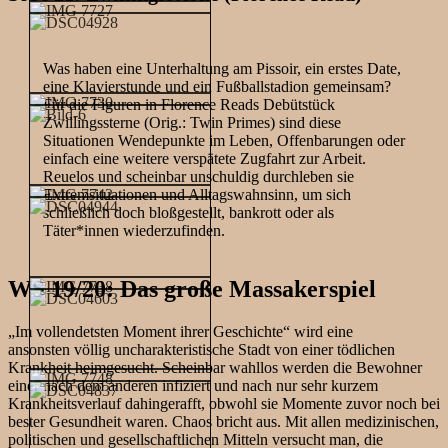
Was haben eine Unterhaltung am Pissoir, ein erstes Date,
eine Klavierstunde und ein Fußballstadion gemeinsam?
Für die Figuren in Florence Reads Debütstück
Zwillingssterne (Orig.: Twin Primes) sind diese
Situationen Wendepunkte im Leben, Offenbarungen oder
einfach eine weitere verspätete Zugfahrt zur Arbeit.
Reuelos und scheinbar unschuldig durchleben sie
Extremsituationen und Alltagswahnsinn, um sich
schließlich doch bloßgestellt, bankrott oder als
Täter*innen wiederzufinden.
WS 19/20: Das große Massakerspiel
„Im vollendetsten Moment ihrer Geschichte“ wird eine
ansonsten völlig uncharakteristische Stadt von einer tödlichen
Krankheit heimgesucht. Scheinbar wahllos werden die Bewohner
einer nach dem anderen infiziert und nach nur sehr kurzem
Krankheitsverlauf dahingerafft, obwohl sie Momente zuvor noch bei
bester Gesundheit waren. Chaos bricht aus. Mit allen medizinischen,
politischen und gesellschaftlichen Mitteln versucht man, die