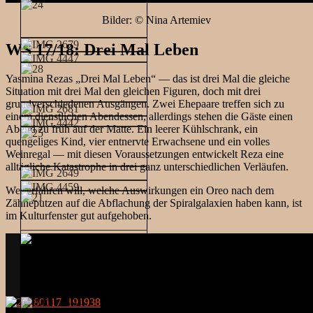
Bilder: © Nina Artemiev
WS 17/18: Drei Mal Leben
Yasmina Rezas „Drei Mal Leben“ — das ist drei Mal die gleiche
Situation mit drei Mal den gleichen Figuren, doch mit drei
grundverschiedenen Ausgängen. Zwei Ehepaare treffen sich zu
einem dienstlichen Abendessen, allerdings stehen die Gäste einen
Abend zu früh auf der Matte. Ein leerer Kühlschrank, ein
quengeliges Kind, vier entnervte Erwachsene und ein volles
Weinregal — mit diesen Voraussetzungen entwickelt Reza eine
alltägliche Katastrophe in drei ganz unterschiedlichen Verläufen.
Wer erfahren will, welche Auswirkungen ein Oreo nach dem
Zähneputzen auf die Abflachung der Spiralgalaxien haben kann, ist
im Kulturfenster gut aufgehoben.