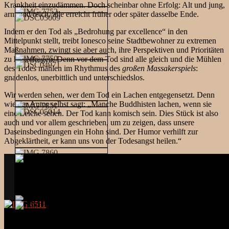
Krankheit einzudämmen. Doch scheinbar ohne Erfolg: Alt und jung,
arm und reich, alle erreicht früher oder später dasselbe Ende.
Indem er den Tod als „Bedrohung par excellence“ in den
Mittelpunkt stellt, treibt Ionesco seine Stadtbewohner zu extremen
Maßnahmen, zwingt sie aber auch, ihre Perspektiven und Prioritäten
zu hinterfragen. Denn vor dem Tod sind alle gleich und die Mühlen
des Todes mahlen im Rhythmus des
großen Massakerspiels
:
gnadenlos, unerbittlich und unterschiedslos.
Wir werden sehen, wer dem Tod ein Lachen entgegensetzt. Denn
wie der Autor selbst sagt: „Manche Buddhisten lachen, wenn sie
eine Leiche sehen. Der Tod kann komisch sein. Dies Stück ist also
auch und vor allem geschrieben, um zu zeigen, dass unsere
Daseinsbedingungen ein Hohn sind. Der Humor verhilft zur
Abgeklärtheit, er kann uns von der Todesangst heilen.“