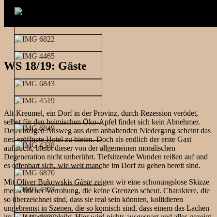
WS 18/19: Gäste
Alt-Kreumel, ein Dorf in der Provinz, durch Rezession verödet,
selbst für den heimischen Öko-Apfel findet sich kein Abnehmer.
Den einzigen Ausweg aus dem anhaltenden Niedergang scheint das
neu eröffnete Hotel zu bieten. Doch als endlich der erste Gast
auftaucht, bleibt dieser von der allgemeinen moralischen
Degeneration nicht unberührt. Tiefsitzende Wunden reißen auf und
es offenbart sich, wie weit manche im Dorf zu gehen bereit sind.
Mit Oliver Bukowskis
Gäste
zeigen wir eine schonungslose Skizze
menschlicher Verrohung, die keine Grenzen scheut. Charaktere, die
so überzeichnet sind, dass sie real sein könnten, kollidieren
ungebremst in Szenen, die so komisch sind, dass einem das Lachen
im Hals stecken bleibt. Hier wird nichts ausgespart und alles gezeigt,