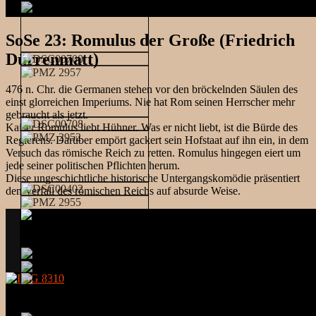
SoSe 23: Romulus der Große (Friedrich
Dürrenmatt)
476 n. Chr. die Germanen stehen vor den bröckelnden Säulen des
einst glorreichen Imperiums. Nie hat Rom seinen Herrscher mehr
gebraucht als jetzt.
Kaiser Romulus liebt Hühner. Was er nicht liebt, ist die Bürde des
Regierens. Darüber empört gackert sein Hofstaat auf ihn ein, in dem
Versuch das römische Reich zu retten. Romulus hingegen eiert um
jede seiner politischen Pflichten herum.
Diese ungeschichtliche historische Untergangskomödie präsentiert
den Verfall des römischen Reichs auf absurde Weise.