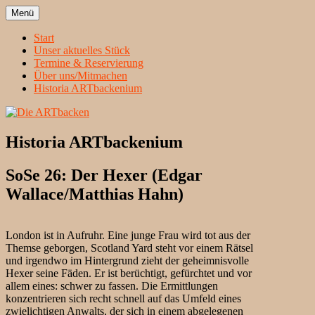
Zum
Menü
Inhalt
Heidelbergs erstbeste Theatergruppe
Die ARTbacken
springen
Start
Unser aktuelles Stück
Termine & Reservierung
Über uns/Mitmachen
Historia ARTbackenium
Historia ARTbackenium
SoSe 26: Der Hexer (Edgar
Wallace/Matthias Hahn)
London ist in Aufruhr. Eine junge Frau wird tot aus der
Themse geborgen, Scotland Yard steht vor einem Rätsel
und irgendwo im Hintergrund zieht der geheimnisvolle
Hexer seine Fäden. Er ist berüchtigt, gefürchtet und vor
allem eines: schwer zu fassen. Die Ermittlungen
konzentrieren sich recht schnell auf das Umfeld eines
zwielichtigen Anwalts, der sich in einem abgelegenen