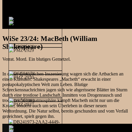
WiSe 23/24: MacBeth (William
Shakespeare)
Verrat. Mord. Ein blutiges Gemetzel.
In dieser dystopischen Inszenierung wagen sich die Artbacken an
einen Klassiker: Shakespeares „Macbeth“ erwacht in einer
postapokalyptischen Welt zum Leben. Blutige
Schreckensnachrichten jagen sich wie abgerissene Blätter im Sturm
durch eine trostlose Landschaft. Inmitten von Drogenrausch und
trockener Wüstenatmosphäre kämpft Macbeth nicht nur um die
Krone, sondern auch um sein Überleben in dieser neuen
Weltordnung. Die Natur selbst, bereits geschunden und vom Verfall
gezeichnet, spielt gegen ihn.