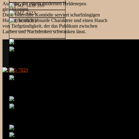
Aufgabe, die einem modernen Heldenepos
gleichkommt.
Diese bittersüße Komödie serviert scharfzüngigen
Humor, herrlich absurde Charaktere und einen Hauch
von Tiefgründigkeit, der das Publikum zwischen
Lachen und Nachdenken schwanken lässt.