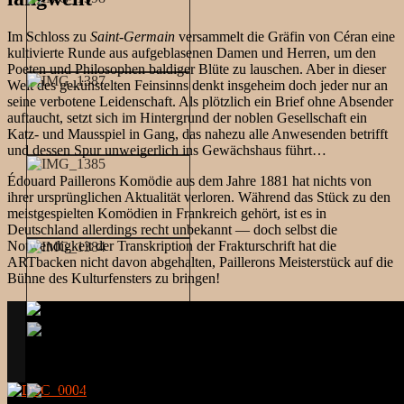
Im Schloss zu
Saint-Germain
versammelt die Gräfin von Céran eine
kultivierte Runde aus aufgeblasenen Damen und Herren, um den
Poeten und Philosophen baldiger Blüte zu lauschen. Aber in dieser
Welt des gekünstelten Feinsinns denkt insgeheim doch jeder nur an
seine verbotene Leidenschaft. Als plötzlich ein Brief ohne Absender
auftaucht, setzt sich im Hintergrund der noblen Gesellschaft ein
Katz- und Mausspiel in Gang, das nahezu alle Anwesenden betrifft
und dessen Spur unweigerlich ins Gewächshaus führt…
Édouard Paillerons Komödie aus dem Jahre 1881 hat nichts von
ihrer ursprünglichen Aktualität verloren. Während das Stück zu den
meistgespielten Komödien in Frankreich gehört, ist es in
Deutschland allerdings recht unbekannt — doch selbst die
Notwendigkeit der Transkription der Frakturschrift hat die
ARTbacken nicht davon abgehalten, Paillerons Meisterstück auf die
Bühne des Kulturfensters zu bringen!