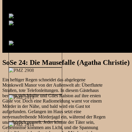
SoSe 24: Die Mausefalle (Agatha Christie)
Ein heftiger Regen schneidet das abgelegene
Monkswell Manor von der Außenwelt ab: Überflutete
Straßen, tote Telefonleitungen. In diesem Gästehaus
bereiten sich Mollie und Giles Ralston auf ihre ersten
Gäste vor. Doch eine Radiomeldung warnt vor einem
Mörder in der Nähe, und bald wird ein Gast tot
aufgefunden. Gefangen im Haus setzt eine
nervenaufreibende Mörderjagd ein, während der Regen
unaufhörlich prasselt. Jeder könnte der Täter sein,
Geheimnisse kommen ans Licht, und die Spannung