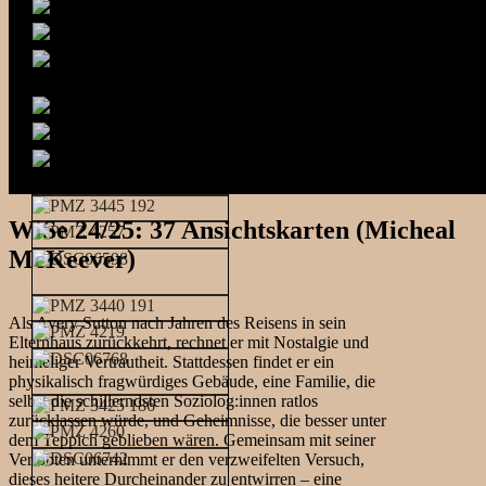
WiSe 24/25: 37 Ansichtskarten (Micheal
McKeever)
Als Avery Sutton nach Jahren des Reisens in sein
Elternhaus zurückkehrt, rechnet er mit Nostalgie und
heimeliger Vertrautheit. Stattdessen findet er ein
physikalisch fragwürdiges Gebäude, eine Familie, die
selbst die schillerndsten Soziolog:innen ratlos
zurücklassen würde, und Geheimnisse, die besser unter
dem Teppich geblieben wären. Gemeinsam mit seiner
Verlobten unternimmt er den verzweifelten Versuch,
dieses heitere Durcheinander zu entwirren – eine