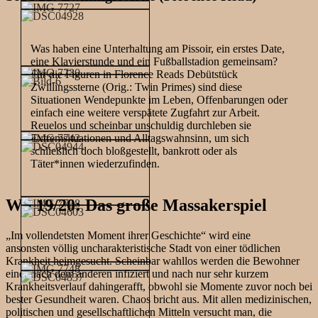
Was haben eine Unterhaltung am Pissoir, ein erstes Date,
eine Klavierstunde und ein Fußballstadion gemeinsam?
Für die Figuren in Florence Reads Debütstück
Zwillingssterne (Orig.: Twin Primes) sind diese
Situationen Wendepunkte im Leben, Offenbarungen oder
einfach eine weitere verspätete Zugfahrt zur Arbeit.
Reuelos und scheinbar unschuldig durchleben sie
Extremsituationen und Alltagswahnsinn, um sich
schließlich doch bloßgestellt, bankrott oder als
Täter*innen wiederzufinden.
WS 19/20: Das große Massakerspiel
„Im vollendetsten Moment ihrer Geschichte“ wird eine
ansonsten völlig uncharakteristische Stadt von einer tödlichen
Krankheit heimgesucht. Scheinbar wahllos werden die Bewohner
einer nach dem anderen infiziert und nach nur sehr kurzem
Krankheitsverlauf dahingerafft, obwohl sie Momente zuvor noch bei
bester Gesundheit waren. Chaos bricht aus. Mit allen medizinischen,
politischen und gesellschaftlichen Mitteln versucht man, die