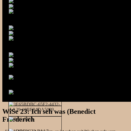
WiSe 23: Ich seh was (Benedict
Friederich