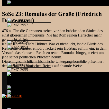
SoSe 23: Romulus der Große (Friedrich
Dürrenmatt)
476 n. Chr. die Germanen stehen vor den bröckelnden Säulen des
einst glorreichen Imperiums. Nie hat Rom seinen Herrscher mehr
gebraucht als jetzt.
Kaiser Romulus liebt Hühner. Was er nicht liebt, ist die Bürde des
Regierens. Darüber empört gackert sein Hofstaat auf ihn ein, in dem
Versuch das römische Reich zu retten. Romulus hingegen eiert um
jede seiner politischen Pflichten herum.
Diese ungeschichtliche historische Untergangskomödie präsentiert
den Verfall des römischen Reichs auf absurde Weise.