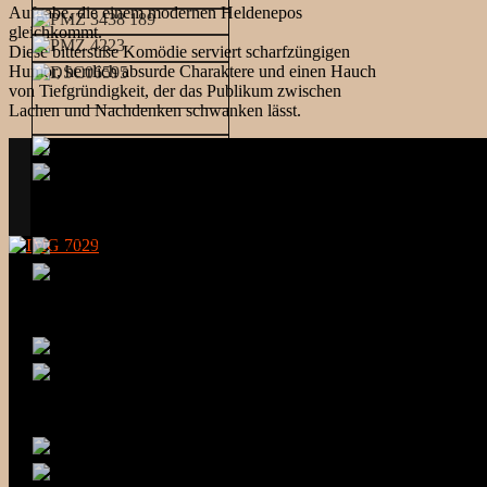
Aufgabe, die einem modernen Heldenepos
gleichkommt.
Diese bittersüße Komödie serviert scharfzüngigen
Humor, herrlich absurde Charaktere und einen Hauch
von Tiefgründigkeit, der das Publikum zwischen
Lachen und Nachdenken schwanken lässt.