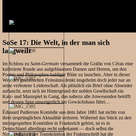
SoSe 17: Die Welt, in der man sich
langweilt
Im Schloss zu
Saint-Germain
versammelt die Gräfin von Céran eine
kultivierte Runde aus aufgeblasenen Damen und Herren, um den
Poeten und Philosophen baldiger Blüte zu lauschen. Aber in dieser
Welt des gekünstelten Feinsinns denkt insgeheim doch jeder nur an
seine verbotene Leidenschaft. Als plötzlich ein Brief ohne Absender
auftaucht, setzt sich im Hintergrund der noblen Gesellschaft ein
Katz- und Mausspiel in Gang, das nahezu alle Anwesenden betrifft
und dessen Spur unweigerlich ins Gewächshaus führt…
Édouard Paillerons Komödie aus dem Jahre 1881 hat nichts von
ihrer ursprünglichen Aktualität verloren. Während das Stück zu den
meistgespielten Komödien in Frankreich gehört, ist es in
Deutschland allerdings recht unbekannt — doch selbst die
Notwendigkeit der Transkription der Frakturschrift hat die