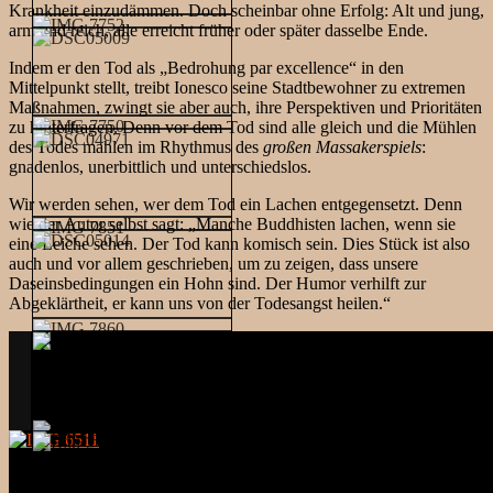
Krankheit einzudämmen. Doch scheinbar ohne Erfolg: Alt und jung,
arm und reich, alle erreicht früher oder später dasselbe Ende.
Indem er den Tod als „Bedrohung par excellence“ in den
Mittelpunkt stellt, treibt Ionesco seine Stadtbewohner zu extremen
Maßnahmen, zwingt sie aber auch, ihre Perspektiven und Prioritäten
zu hinterfragen. Denn vor dem Tod sind alle gleich und die Mühlen
des Todes mahlen im Rhythmus des
großen Massakerspiels
:
gnadenlos, unerbittlich und unterschiedslos.
Wir werden sehen, wer dem Tod ein Lachen entgegensetzt. Denn
wie der Autor selbst sagt: „Manche Buddhisten lachen, wenn sie
eine Leiche sehen. Der Tod kann komisch sein. Dies Stück ist also
auch und vor allem geschrieben, um zu zeigen, dass unsere
Daseinsbedingungen ein Hohn sind. Der Humor verhilft zur
Abgeklärtheit, er kann uns von der Todesangst heilen.“