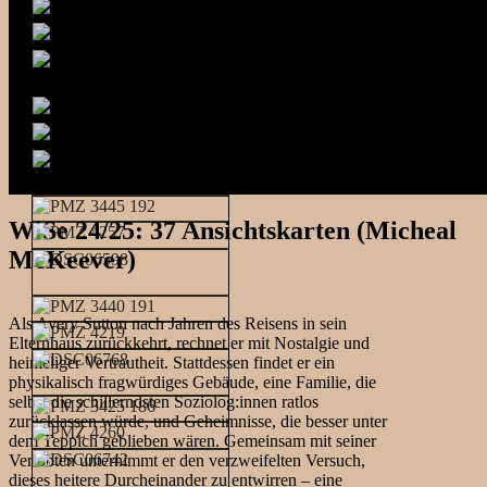
WiSe 24/25: 37 Ansichtskarten (Micheal
McKeever)
Als Avery Sutton nach Jahren des Reisens in sein
Elternhaus zurückkehrt, rechnet er mit Nostalgie und
heimeliger Vertrautheit. Stattdessen findet er ein
physikalisch fragwürdiges Gebäude, eine Familie, die
selbst die schillerndsten Soziolog:innen ratlos
zurücklassen würde, und Geheimnisse, die besser unter
dem Teppich geblieben wären. Gemeinsam mit seiner
Verlobten unternimmt er den verzweifelten Versuch,
dieses heitere Durcheinander zu entwirren – eine