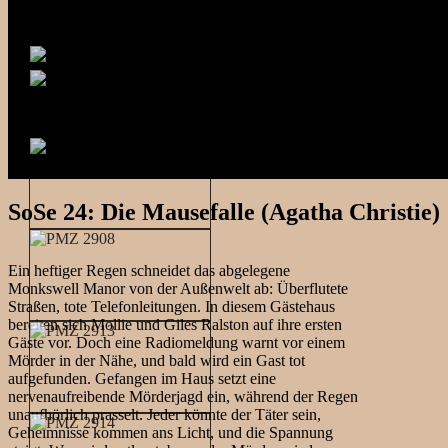
SoSe 24: Die Mausefalle (Agatha Christie)
Ein heftiger Regen schneidet das abgelegene
Monkswell Manor von der Außenwelt ab: Überflutete
Straßen, tote Telefonleitungen. In diesem Gästehaus
bereiten sich Mollie und Giles Ralston auf ihre ersten
Gäste vor. Doch eine Radiomeldung warnt vor einem
Mörder in der Nähe, und bald wird ein Gast tot
aufgefunden. Gefangen im Haus setzt eine
nervenaufreibende Mörderjagd ein, während der Regen
unaufhörlich prasselt. Jeder könnte der Täter sein,
Geheimnisse kommen ans Licht, und die Spannung