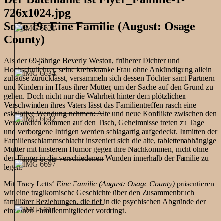
SoSe 19: Eine Familie (August: Osage
County)
Als der 69-jährige Beverly Weston, früherer Dichter und
Hochschullehrer, seine krebskranke Frau ohne Ankündigung allein
zuhause zurücklässt, versammeln sich dessen Töchter samt Partnern
und Kindern im Haus ihrer Mutter, um der Sache auf den Grund zu
gehen. Doch nicht nur die Wahrheit hinter dem plötzlichen
Verschwinden ihres Vaters lässt das Familientreffen rasch eine
eskalative Wendung nehmen: Alte und neue Konflikte zwischen den
Verwandten kommen auf den Tisch, Geheimnisse treten zu Tage
und verborgene Intrigen werden schlagartig aufgedeckt. Inmitten der
Familienschlammschlacht inszeniert sich die alte, tablettenabhängige
Mutter mit finsterem Humor gegen ihre Nachkommen, nicht ohne
den Finger in die verschiedenen Wunden innerhalb der Familie zu
legen.
Mit Tracy Letts‘
Eine Familie (August: Osage County)
präsentieren
wir eine tragikomische Geschichte über den Zusammenbruch
familiärer Beziehungen, die tief in die psychischen Abgründe der
einzelnen Familienmitglieder vordringt.