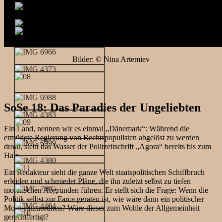
Bilder: © Nina Artemiev
SoSe 18: Das Paradies der Ungeliebten
Ein Land, nennen wir es einmal „Dänemark“: Während die
ermüdete Regierung von Rechtspopulisten abgelöst zu werden
droht, steht das Wasser der Politzeitschrift „Agora“ bereits bis zum
Hals.
Ein Redakteur sieht die ganze Welt staatspolitischen Schiffbruch
erleiden und schmiedet Pläne, die ihn zuletzt selbst zu tiefen
moralischen Abgründen führen. Er stellt sich die Frage: Wenn die
Politik selbst zur Farce geraten ist, wie wäre dann ein politischer
Mord einzuordnen? Wäre dieser zum Wohle der Allgemeinheit
gerechtfertigt?