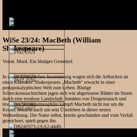
WiSe 23/24: MacBeth (William
Shakespeare)
Verrat. Mord. Ein blutiges Gemetzel.
In dieser dystopischen Inszenierung wagen sich die Artbacken an
einen Klassiker: Shakespeares „Macbeth“ erwacht in einer
postapokalyptischen Welt zum Leben. Blutige
Schreckensnachrichten jagen sich wie abgerissene Blätter im Sturm
durch eine trostlose Landschaft. Inmitten von Drogenrausch und
trockener Wüstenatmosphäre kämpft Macbeth nicht nur um die
Krone, sondern auch um sein Überleben in dieser neuen
Weltordnung. Die Natur selbst, bereits geschunden und vom Verfall
gezeichnet, spielt gegen ihn.