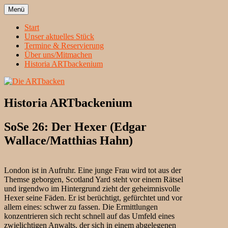
Zum
Menü
Inhalt
Heidelbergs erstbeste Theatergruppe
Die ARTbacken
springen
Start
Unser aktuelles Stück
Termine & Reservierung
Über uns/Mitmachen
Historia ARTbackenium
Historia ARTbackenium
SoSe 26: Der Hexer (Edgar
Wallace/Matthias Hahn)
London ist in Aufruhr. Eine junge Frau wird tot aus der
Themse geborgen, Scotland Yard steht vor einem Rätsel
und irgendwo im Hintergrund zieht der geheimnisvolle
Hexer seine Fäden. Er ist berüchtigt, gefürchtet und vor
allem eines: schwer zu fassen. Die Ermittlungen
konzentrieren sich recht schnell auf das Umfeld eines
zwielichtigen Anwalts, der sich in einem abgelegenen