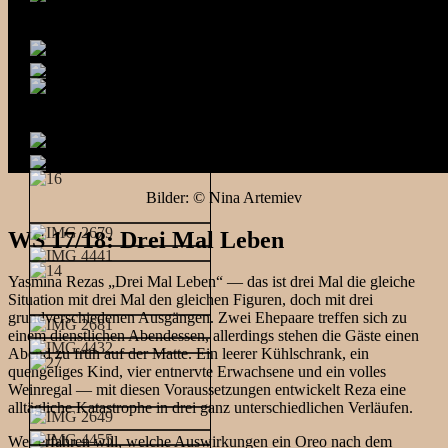
Bilder: © Nina Artemiev
WS 17/18: Drei Mal Leben
Yasmina Rezas „Drei Mal Leben“ — das ist drei Mal die gleiche
Situation mit drei Mal den gleichen Figuren, doch mit drei
grundverschiedenen Ausgängen. Zwei Ehepaare treffen sich zu
einem dienstlichen Abendessen, allerdings stehen die Gäste einen
Abend zu früh auf der Matte. Ein leerer Kühlschrank, ein
quengeliges Kind, vier entnervte Erwachsene und ein volles
Weinregal — mit diesen Voraussetzungen entwickelt Reza eine
alltägliche Katastrophe in drei ganz unterschiedlichen Verläufen.
Wer erfahren will, welche Auswirkungen ein Oreo nach dem