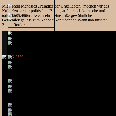
Mit Robert Menasses „Paradies der Ungeliebten“ machen wir das
Kulturfenster zur politischen Bühne, auf der sich komische und
todernste Szenen abwechseln – eine außergewöhnliche
Gemengelage, die zum Nachdenken über den Wahnsinn unserer
Zeit auffordert.