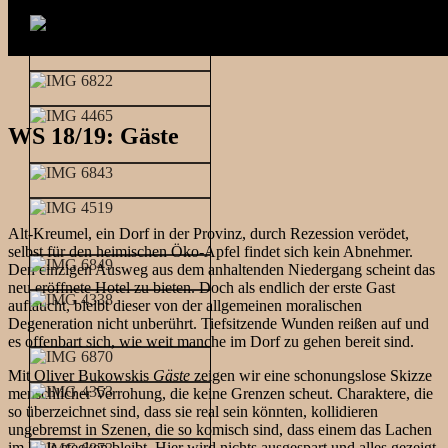
WS 18/19: Gäste
Alt-Kreumel, ein Dorf in der Provinz, durch Rezession verödet,
selbst für den heimischen Öko-Apfel findet sich kein Abnehmer.
Den einzigen Ausweg aus dem anhaltenden Niedergang scheint das
neu eröffnete Hotel zu bieten. Doch als endlich der erste Gast
auftaucht, bleibt dieser von der allgemeinen moralischen
Degeneration nicht unberührt. Tiefsitzende Wunden reißen auf und
es offenbart sich, wie weit manche im Dorf zu gehen bereit sind.
Mit Oliver Bukowskis
Gäste
zeigen wir eine schonungslose Skizze
menschlicher Verrohung, die keine Grenzen scheut. Charaktere, die
so überzeichnet sind, dass sie real sein könnten, kollidieren
ungebremst in Szenen, die so komisch sind, dass einem das Lachen
im Hals stecken bleibt. Hier wird nichts ausgespart und alles gezeigt,