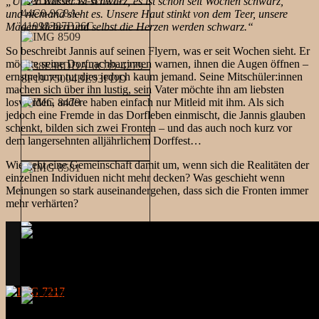
„Unser Wasser ist schwarz, es ist schon seit Wochen schwarz,
und niemand sieht es. Unsere Haut stinkt von dem Teer, unsere
Mägen kleben und selbst die Herzen werden schwarz.“
So beschreibt Jannis auf seinen Flyern, was er seit Wochen sieht. Er
möchte seine Dorfnachbar:innen warnen, ihnen die Augen öffnen –
ernstnehmen tut dies jedoch kaum jemand. Seine Mitschüler:innen
machen sich über ihn lustig, sein Vater möchte ihn am liebsten
loswerden, andere haben einfach nur Mitleid mit ihm. Als sich
jedoch eine Fremde in das Dorfleben einmischt, die Jannis glauben
schenkt, bilden sich zwei Fronten – und das auch noch kurz vor
dem langersehnten alljährlichem Dorffest…
Wie geht eine Gemeinschaft damit um, wenn sich die Realitäten der
einzelnen Individuen nicht mehr decken? Was geschieht wenn
Meinungen so stark auseinandergehen, dass sich die Fronten immer
mehr verhärten?