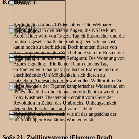
Kushner)
Berlin in den frühen 1930er Jahren: Die Weimarer
Republik liegt in den letzten Zügen, die NSDAP um
Adolf Hitler wird von Tag zu Tag einflussreicher und die
politisch-gesellschaftliche Spaltung Deutschlands ist
kaum noch zu überblicken. Doch inmitten dieser von
Katastrophen geprägten Zeit befindet sich im Herzen der
Stadt ein kommunistisches Refugium: Die Wohnung von
Agnes Eggeling. „Ein lichter Raum namens Tag“
eröffnet einen Schauplatz politischer Extreme und die
anschließende (Un)Möglichkeit, sich diesen zu
entziehen. Angesichts der gewaltvollen Willkür ihrer Zeit
bleibt für viele der Figuren kämpferischer Widerstand ein
reines Idealbild – ohne jemals verwirklicht zu werden.
Tony Kushners Theaterstück erzählt vom Geist der
Revolution in Zeiten des Umbruchs, Unbeugsamkeit
gegen den Faschismus und vom Licht der
Kameradschaft. Aber auch wie all das angesichts der
übermächtigen Realität ins Wanken gerät.
SoSe 21: Zwillingssterne (Florence Read)