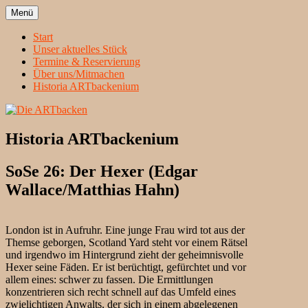
Zum
Menü
Inhalt
Heidelbergs erstbeste Theatergruppe
Die ARTbacken
springen
Start
Unser aktuelles Stück
Termine & Reservierung
Über uns/Mitmachen
Historia ARTbackenium
Historia ARTbackenium
SoSe 26: Der Hexer (Edgar
Wallace/Matthias Hahn)
London ist in Aufruhr. Eine junge Frau wird tot aus der
Themse geborgen, Scotland Yard steht vor einem Rätsel
und irgendwo im Hintergrund zieht der geheimnisvolle
Hexer seine Fäden. Er ist berüchtigt, gefürchtet und vor
allem eines: schwer zu fassen. Die Ermittlungen
konzentrieren sich recht schnell auf das Umfeld eines
zwielichtigen Anwalts, der sich in einem abgelegenen