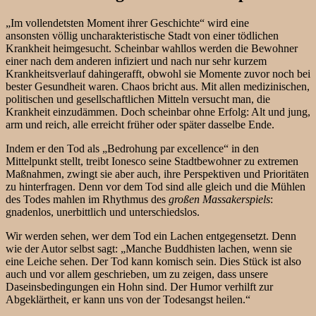
„Im vollendetsten Moment ihrer Geschichte“ wird eine
ansonsten völlig uncharakteristische Stadt von einer tödlichen
Krankheit heimgesucht. Scheinbar wahllos werden die Bewohner
einer nach dem anderen infiziert und nach nur sehr kurzem
Krankheitsverlauf dahingerafft, obwohl sie Momente zuvor noch bei
bester Gesundheit waren. Chaos bricht aus. Mit allen medizinischen,
politischen und gesellschaftlichen Mitteln versucht man, die
Krankheit einzudämmen. Doch scheinbar ohne Erfolg: Alt und jung,
arm und reich, alle erreicht früher oder später dasselbe Ende.
Indem er den Tod als „Bedrohung par excellence“ in den
Mittelpunkt stellt, treibt Ionesco seine Stadtbewohner zu extremen
Maßnahmen, zwingt sie aber auch, ihre Perspektiven und Prioritäten
zu hinterfragen. Denn vor dem Tod sind alle gleich und die Mühlen
des Todes mahlen im Rhythmus des
großen Massakerspiels
:
gnadenlos, unerbittlich und unterschiedslos.
Wir werden sehen, wer dem Tod ein Lachen entgegensetzt. Denn
wie der Autor selbst sagt: „Manche Buddhisten lachen, wenn sie
eine Leiche sehen. Der Tod kann komisch sein. Dies Stück ist also
auch und vor allem geschrieben, um zu zeigen, dass unsere
Daseinsbedingungen ein Hohn sind. Der Humor verhilft zur
Abgeklärtheit, er kann uns von der Todesangst heilen.“