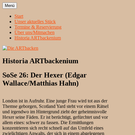
Zum
Menü
Inhalt
Heidelbergs erstbeste Theatergruppe
Die ARTbacken
springen
Start
Unser aktuelles Stück
Termine & Reservierung
Über uns/Mitmachen
Historia ARTbackenium
Historia ARTbackenium
SoSe 26: Der Hexer (Edgar
Wallace/Matthias Hahn)
London ist in Aufruhr. Eine junge Frau wird tot aus der
Themse geborgen, Scotland Yard steht vor einem Rätsel
und irgendwo im Hintergrund zieht der geheimnisvolle
Hexer seine Fäden. Er ist berüchtigt, gefürchtet und vor
allem eines: schwer zu fassen. Die Ermittlungen
konzentrieren sich recht schnell auf das Umfeld eines
zwielichtigen Anwalts, der sich in einem abgelegenen