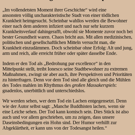
„Im vollendetsten Moment ihrer Geschichte“ wird eine
ansonsten völlig uncharakteristische Stadt von einer tödlichen
Krankheit heimgesucht. Scheinbar wahllos werden die Bewohner
einer nach dem anderen infiziert und nach nur sehr kurzem
Krankheitsverlauf dahingerafft, obwohl sie Momente zuvor noch bei
bester Gesundheit waren. Chaos bricht aus. Mit allen medizinischen,
politischen und gesellschaftlichen Mitteln versucht man, die
Krankheit einzudämmen. Doch scheinbar ohne Erfolg: Alt und jung,
arm und reich, alle erreicht früher oder später dasselbe Ende.
Indem er den Tod als „Bedrohung par excellence“ in den
Mittelpunkt stellt, treibt Ionesco seine Stadtbewohner zu extremen
Maßnahmen, zwingt sie aber auch, ihre Perspektiven und Prioritäten
zu hinterfragen. Denn vor dem Tod sind alle gleich und die Mühlen
des Todes mahlen im Rhythmus des
großen Massakerspiels
:
gnadenlos, unerbittlich und unterschiedslos.
Wir werden sehen, wer dem Tod ein Lachen entgegensetzt. Denn
wie der Autor selbst sagt: „Manche Buddhisten lachen, wenn sie
eine Leiche sehen. Der Tod kann komisch sein. Dies Stück ist also
auch und vor allem geschrieben, um zu zeigen, dass unsere
Daseinsbedingungen ein Hohn sind. Der Humor verhilft zur
Abgeklärtheit, er kann uns von der Todesangst heilen.“