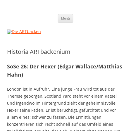
Zum
Inhalt
Die ARTbacken
springen
Heidelbergs erstbeste Theatergruppe
Menü
Historia ARTbackenium
SoSe 26: Der Hexer (Edgar Wallace/Matthias
Hahn)
London ist in Aufruhr. Eine junge Frau wird tot aus der
Themse geborgen, Scotland Yard steht vor einem Rätsel
und irgendwo im Hintergrund zieht der geheimnisvolle
Hexer seine Fäden. Er ist berüchtigt, gefürchtet und vor
allem eines: schwer zu fassen. Die Ermittlungen
konzentrieren sich recht schnell auf das Umfeld eines