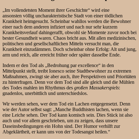
„Im vollendetsten Moment ihrer Geschichte“ wird eine
ansonsten völlig uncharakteristische Stadt von einer tödlichen
Krankheit heimgesucht. Scheinbar wahllos werden die Bewohner
einer nach dem anderen infiziert und nach nur sehr kurzem
Krankheitsverlauf dahingerafft, obwohl sie Momente zuvor noch bei
bester Gesundheit waren. Chaos bricht aus. Mit allen medizinischen,
politischen und gesellschaftlichen Mitteln versucht man, die
Krankheit einzudämmen. Doch scheinbar ohne Erfolg: Alt und jung,
arm und reich, alle erreicht früher oder später dasselbe Ende.
Indem er den Tod als „Bedrohung par excellence“ in den
Mittelpunkt stellt, treibt Ionesco seine Stadtbewohner zu extremen
Maßnahmen, zwingt sie aber auch, ihre Perspektiven und Prioritäten
zu hinterfragen. Denn vor dem Tod sind alle gleich und die Mühlen
des Todes mahlen im Rhythmus des
großen Massakerspiels
:
gnadenlos, unerbittlich und unterschiedslos.
Wir werden sehen, wer dem Tod ein Lachen entgegensetzt. Denn
wie der Autor selbst sagt: „Manche Buddhisten lachen, wenn sie
eine Leiche sehen. Der Tod kann komisch sein. Dies Stück ist also
auch und vor allem geschrieben, um zu zeigen, dass unsere
Daseinsbedingungen ein Hohn sind. Der Humor verhilft zur
Abgeklärtheit, er kann uns von der Todesangst heilen.“