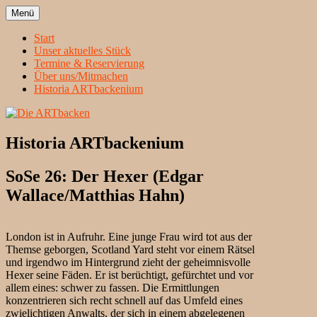
Zum
Menü
Inhalt
Heidelbergs erstbeste Theatergruppe
Die ARTbacken
springen
Start
Unser aktuelles Stück
Termine & Reservierung
Über uns/Mitmachen
Historia ARTbackenium
Historia ARTbackenium
SoSe 26: Der Hexer (Edgar
Wallace/Matthias Hahn)
London ist in Aufruhr. Eine junge Frau wird tot aus der
Themse geborgen, Scotland Yard steht vor einem Rätsel
und irgendwo im Hintergrund zieht der geheimnisvolle
Hexer seine Fäden. Er ist berüchtigt, gefürchtet und vor
allem eines: schwer zu fassen. Die Ermittlungen
konzentrieren sich recht schnell auf das Umfeld eines
zwielichtigen Anwalts, der sich in einem abgelegenen