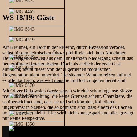
WS 18/19: Gäste
Alt-Kreumel, ein Dorf in der Provinz, durch Rezession verödet,
selbst für den heimischen Öko-Apfel findet sich kein Abnehmer.
Den einzigen Ausweg aus dem anhaltenden Niedergang scheint das
neu eröffnete Hotel zu bieten. Doch als endlich der erste Gast
auftaucht, bleibt dieser von der allgemeinen moralischen
Degeneration nicht unberührt. Tiefsitzende Wunden reißen auf und
es offenbart sich, wie weit manche im Dorf zu gehen bereit sind.
Mit Oliver Bukowskis
Gäste
zeigen wir eine schonungslose Skizze
menschlicher Verrohung, die keine Grenzen scheut. Charaktere, die
so überzeichnet sind, dass sie real sein könnten, kollidieren
ungebremst in Szenen, die so komisch sind, dass einem das Lachen
im Hals stecken bleibt. Hier wird nichts ausgespart und alles gezeigt,
nur keine Perspektive.