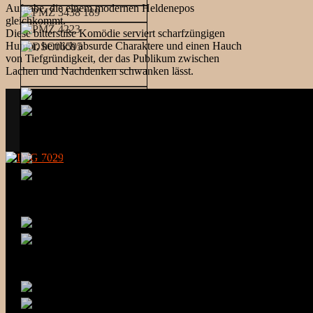
Aufgabe, die einem modernen Heldenepos
gleichkommt.
Diese bittersüße Komödie serviert scharfzüngigen
Humor, herrlich absurde Charaktere und einen Hauch
von Tiefgründigkeit, der das Publikum zwischen
Lachen und Nachdenken schwanken lässt.