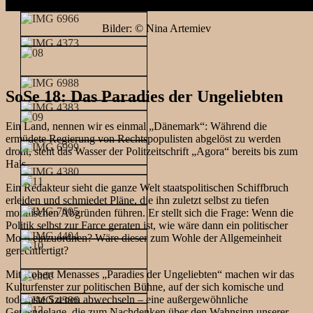
Bilder: © Nina Artemiev
SoSe 18: Das Paradies der Ungeliebten
Ein Land, nennen wir es einmal „Dänemark“: Während die
ermüdete Regierung von Rechtspopulisten abgelöst zu werden
droht, steht das Wasser der Politzeitschrift „Agora“ bereits bis zum
Hals.
Ein Redakteur sieht die ganze Welt staatspolitischen Schiffbruch
erleiden und schmiedet Pläne, die ihn zuletzt selbst zu tiefen
moralischen Abgründen führen. Er stellt sich die Frage: Wenn die
Politik selbst zur Farce geraten ist, wie wäre dann ein politischer
Mord einzuordnen? Wäre dieser zum Wohle der Allgemeinheit
gerechtfertigt?
Mit Robert Menasses „Paradies der Ungeliebten“ machen wir das
Kulturfenster zur politischen Bühne, auf der sich komische und
todernste Szenen abwechseln – eine außergewöhnliche
Gemengelage, die zum Nachdenken über den Wahnsinn unserer