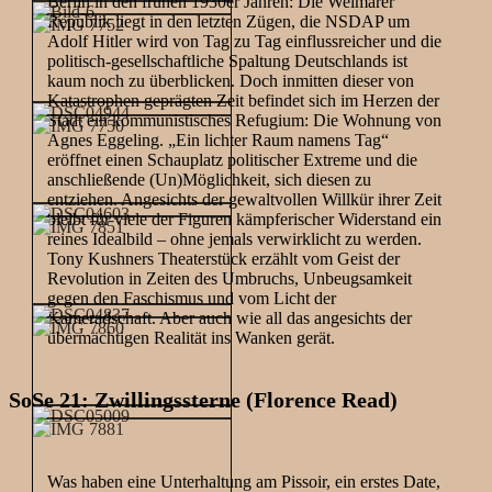
Berlin in den frühen 1930er Jahren: Die Weimarer
Republik liegt in den letzten Zügen, die NSDAP um
Adolf Hitler wird von Tag zu Tag einflussreicher und die
politisch-gesellschaftliche Spaltung Deutschlands ist
kaum noch zu überblicken. Doch inmitten dieser von
Katastrophen geprägten Zeit befindet sich im Herzen der
Stadt ein kommunistisches Refugium: Die Wohnung von
Agnes Eggeling. „Ein lichter Raum namens Tag“
eröffnet einen Schauplatz politischer Extreme und die
anschließende (Un)Möglichkeit, sich diesen zu
entziehen. Angesichts der gewaltvollen Willkür ihrer Zeit
bleibt für viele der Figuren kämpferischer Widerstand ein
reines Idealbild – ohne jemals verwirklicht zu werden.
Tony Kushners Theaterstück erzählt vom Geist der
Revolution in Zeiten des Umbruchs, Unbeugsamkeit
gegen den Faschismus und vom Licht der
Kameradschaft. Aber auch wie all das angesichts der
übermächtigen Realität ins Wanken gerät.
SoSe 21: Zwillingssterne (Florence Read)
Was haben eine Unterhaltung am Pissoir, ein erstes Date,