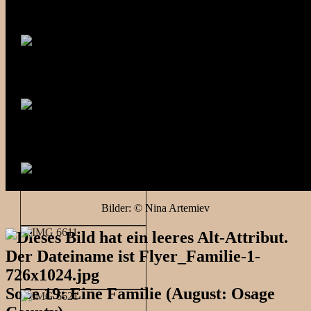
Bilder: © Nina Artemiev
SoSe 19: Eine Familie (August: Osage