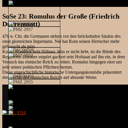
SoSe 23: Romulus der Große (Friedrich
Dürrenmatt)
476 n. Chr. die Germanen stehen vor den bröckelnden Säulen des
einst glorreichen Imperiums. Nie hat Rom seinen Herrscher mehr
gebraucht als jetzt.
Kaiser Romulus liebt Hühner. Was er nicht liebt, ist die Bürde des
Regierens. Darüber empört gackert sein Hofstaat auf ihn ein, in dem
Versuch das römische Reich zu retten. Romulus hingegen eiert um
jede seiner politischen Pflichten herum.
Diese ungeschichtliche historische Untergangskomödie präsentiert
den Verfall des römischen Reichs auf absurde Weise.