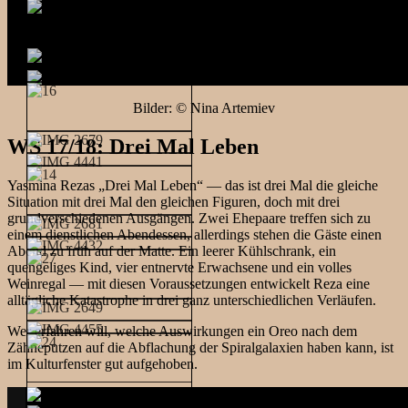
Bilder: © Nina Artemiev
WS 17/18: Drei Mal Leben
Yasmina Rezas „Drei Mal Leben“ — das ist drei Mal die gleiche
Situation mit drei Mal den gleichen Figuren, doch mit drei
grundverschiedenen Ausgängen. Zwei Ehepaare treffen sich zu
einem dienstlichen Abendessen, allerdings stehen die Gäste einen
Abend zu früh auf der Matte. Ein leerer Kühlschrank, ein
quengeliges Kind, vier entnervte Erwachsene und ein volles
Weinregal — mit diesen Voraussetzungen entwickelt Reza eine
alltägliche Katastrophe in drei ganz unterschiedlichen Verläufen.
Wer erfahren will, welche Auswirkungen ein Oreo nach dem
Zähneputzen auf die Abflachung der Spiralgalaxien haben kann, ist
im Kulturfenster gut aufgehoben.