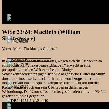
WiSe 23/24: MacBeth (William
Shakespeare)
Verrat. Mord. Ein blutiges Gemetzel.
In dieser dystopischen Inszenierung wagen sich die Artbacken an
einen Klassiker: Shakespeares „Macbeth“ erwacht in einer
postapokalyptischen Welt zum Leben. Blutige
Schreckensnachrichten jagen sich wie abgerissene Blätter im Sturm
durch eine trostlose Landschaft. Inmitten von Drogenrausch und
trockener Wüstenatmosphäre kämpft Macbeth nicht nur um die
Krone, sondern auch um sein Überleben in dieser neuen
Weltordnung. Die Natur selbst, bereits geschunden und vom Verfall
gezeichnet, spielt gegen ihn.