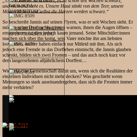
„Unser Wasser ist schwarz, es ist schon seit Wochen schwarz,
und niemand sieht es. Unsere Haut stinkt von dem Teer, unsere
Mägen kleben und selbst die Herzen werden schwarz.“
So beschreibt Jannis auf seinen Flyern, was er seit Wochen sieht. Er
möchte seine Dorfnachbar:innen warnen, ihnen die Augen öffnen –
ernstnehmen tut dies jedoch kaum jemand. Seine Mitschüler:innen
machen sich über ihn lustig, sein Vater möchte ihn am liebsten
loswerden, andere haben einfach nur Mitleid mit ihm. Als sich
jedoch eine Fremde in das Dorfleben einmischt, die Jannis glauben
schenkt, bilden sich zwei Fronten – und das auch noch kurz vor
dem langersehnten alljährlichem Dorffest…
Wie geht eine Gemeinschaft damit um, wenn sich die Realitäten der
einzelnen Individuen nicht mehr decken? Was geschieht wenn
Meinungen so stark auseinandergehen, dass sich die Fronten immer
mehr verhärten?