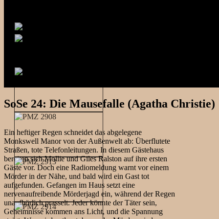
SoSe 24: Die Mausefalle (Agatha Christie)
Ein heftiger Regen schneidet das abgelegene
Monkswell Manor von der Außenwelt ab: Überflutete
Straßen, tote Telefonleitungen. In diesem Gästehaus
bereiten sich Mollie und Giles Ralston auf ihre ersten
Gäste vor. Doch eine Radiomeldung warnt vor einem
Mörder in der Nähe, und bald wird ein Gast tot
aufgefunden. Gefangen im Haus setzt eine
nervenaufreibende Mörderjagd ein, während der Regen
unaufhörlich prasselt. Jeder könnte der Täter sein,
Geheimnisse kommen ans Licht, und die Spannung