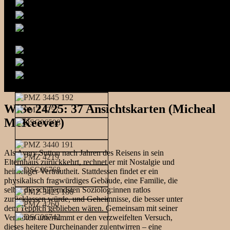
WiSe 24/25: 37 Ansichtskarten (Micheal
McKeever)
Als Avery Sutton nach Jahren des Reisens in sein
Elternhaus zurückkehrt, rechnet er mit Nostalgie und
heimeliger Vertrautheit. Stattdessen findet er ein
physikalisch fragwürdiges Gebäude, eine Familie, die
selbst die schillerndsten Soziolog:innen ratlos
zurücklassen würde, und Geheimnisse, die besser unter
dem Teppich geblieben wären. Gemeinsam mit seiner
Verlobten unternimmt er den verzweifelten Versuch,
dieses heitere Durcheinander zu entwirren – eine