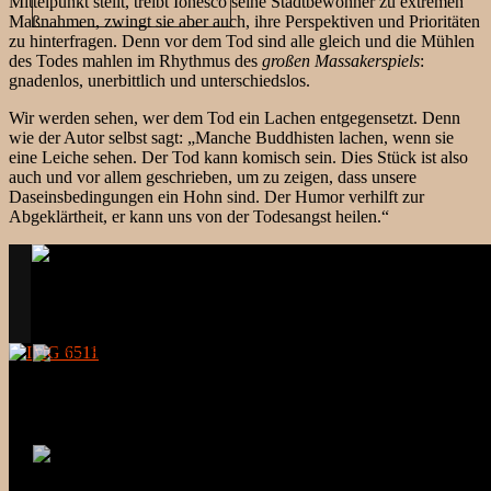
Mittelpunkt stellt, treibt Ionesco seine Stadtbewohner zu extremen
Maßnahmen, zwingt sie aber auch, ihre Perspektiven und Prioritäten
zu hinterfragen. Denn vor dem Tod sind alle gleich und die Mühlen
des Todes mahlen im Rhythmus des
großen Massakerspiels
:
gnadenlos, unerbittlich und unterschiedslos.
Wir werden sehen, wer dem Tod ein Lachen entgegensetzt. Denn
wie der Autor selbst sagt: „Manche Buddhisten lachen, wenn sie
eine Leiche sehen. Der Tod kann komisch sein. Dies Stück ist also
auch und vor allem geschrieben, um zu zeigen, dass unsere
Daseinsbedingungen ein Hohn sind. Der Humor verhilft zur
Abgeklärtheit, er kann uns von der Todesangst heilen.“