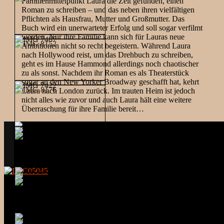
Familienmittelpunkt Laura die Zeit gefunden, einen
Roman zu schreiben – und das neben ihren vielfältigen
Pflichten als Hausfrau, Mutter und Großmutter. Das
Buch wird ein unerwarteter Erfolg und soll sogar verfilmt
werden. Nur ihre Familie kann sich für Lauras neue
Ambitionen nicht so recht begeistern. Während Laura
nach Hollywood reist, um das Drehbuch zu schreiben,
geht es im Hause Hammond allerdings noch chaotischer
zu als sonst. Nachdem ihr Roman es als Theaterstück
sogar an den New Yorker Broadway geschafft hat, kehrt
Laura nach London zurück. Im trauten Heim ist jedoch
nicht alles wie zuvor und auch Laura hält eine weitere
Überraschung für ihre Familie bereit…