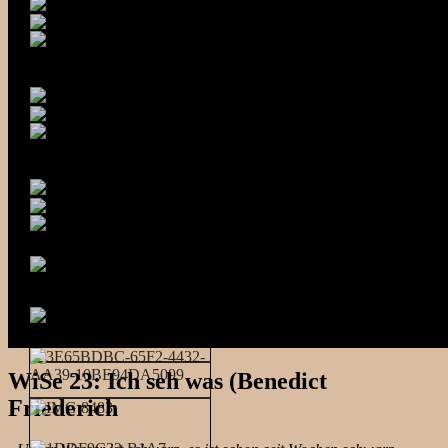
WiSe 23: Ich seh was (Benedict
Friederich