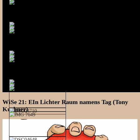
WiSe 21: EIn Lichter Raum namens Tag (Tony
Kushner)