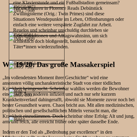
eine Klavierstunde und ein Fußballstadion gemeinsam?
Für die Figuren in Florence Reads Debütstück
Zwillingssterne (Orig.: Twin Primes) sind diese
Situationen Wendepunkte im Leben, Offenbarungen oder
einfach eine weitere verspätete Zugfahrt zur Arbeit.
Reuelos und scheinbar unschuldig durchleben sie
Extremsituationen und Alltagswahnsinn, um sich
schließlich doch bloßgestellt, bankrott oder als
Täter*innen wiederzufinden.
WS 19/20: Das große Massakerspiel
„Im vollendetsten Moment ihrer Geschichte“ wird eine
ansonsten völlig uncharakteristische Stadt von einer tödlichen
Krankheit heimgesucht. Scheinbar wahllos werden die Bewohner
einer nach dem anderen infiziert und nach nur sehr kurzem
Krankheitsverlauf dahingerafft, obwohl sie Momente zuvor noch bei
bester Gesundheit waren. Chaos bricht aus. Mit allen medizinischen,
politischen und gesellschaftlichen Mitteln versucht man, die
Krankheit einzudämmen. Doch scheinbar ohne Erfolg: Alt und jung,
arm und reich, alle erreicht früher oder später dasselbe Ende.
Indem er den Tod als „Bedrohung par excellence“ in den