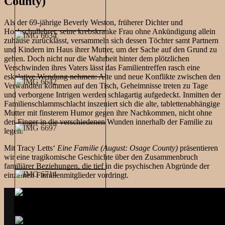
County)
Als der 69-jährige Beverly Weston, früherer Dichter und
Hochschullehrer, seine krebskranke Frau ohne Ankündigung allein
zuhause zurücklässt, versammeln sich dessen Töchter samt Partnern
und Kindern im Haus ihrer Mutter, um der Sache auf den Grund zu
gehen. Doch nicht nur die Wahrheit hinter dem plötzlichen
Verschwinden ihres Vaters lässt das Familientreffen rasch eine
eskalative Wendung nehmen: Alte und neue Konflikte zwischen den
Verwandten kommen auf den Tisch, Geheimnisse treten zu Tage
und verborgene Intrigen werden schlagartig aufgedeckt. Inmitten der
Familienschlammschlacht inszeniert sich die alte, tablettenabhängige
Mutter mit finsterem Humor gegen ihre Nachkommen, nicht ohne
den Finger in die verschiedenen Wunden innerhalb der Familie zu
legen.
Mit Tracy Letts‘
Eine Familie (August: Osage County)
präsentieren
wir eine tragikomische Geschichte über den Zusammenbruch
familiärer Beziehungen, die tief in die psychischen Abgründe der
einzelnen Familienmitglieder vordringt.