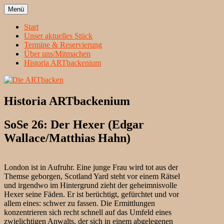
Zum
Menü
Inhalt
Heidelbergs erstbeste Theatergruppe
Die ARTbacken
springen
Start
Unser aktuelles Stück
Termine & Reservierung
Über uns/Mitmachen
Historia ARTbackenium
Historia ARTbackenium
SoSe 26: Der Hexer (Edgar
Wallace/Matthias Hahn)
London ist in Aufruhr. Eine junge Frau wird tot aus der
Themse geborgen, Scotland Yard steht vor einem Rätsel
und irgendwo im Hintergrund zieht der geheimnisvolle
Hexer seine Fäden. Er ist berüchtigt, gefürchtet und vor
allem eines: schwer zu fassen. Die Ermittlungen
konzentrieren sich recht schnell auf das Umfeld eines
zwielichtigen Anwalts, der sich in einem abgelegenen