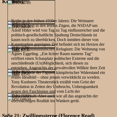
Kushner)
Berlin in den frühen 1930er Jahren: Die Weimarer
Republik liegt in den letzten Zügen, die NSDAP um
Adolf Hitler wird von Tag zu Tag einflussreicher und die
politisch-gesellschaftliche Spaltung Deutschlands ist
kaum noch zu überblicken. Doch inmitten dieser von
Katastrophen geprägten Zeit befindet sich im Herzen der
Stadt ein kommunistisches Refugium: Die Wohnung von
Agnes Eggeling. „Ein lichter Raum namens Tag“
eröffnet einen Schauplatz politischer Extreme und die
anschließende (Un)Möglichkeit, sich diesen zu
entziehen. Angesichts der gewaltvollen Willkür ihrer Zeit
bleibt für viele der Figuren kämpferischer Widerstand ein
reines Idealbild – ohne jemals verwirklicht zu werden.
Tony Kushners Theaterstück erzählt vom Geist der
Revolution in Zeiten des Umbruchs, Unbeugsamkeit
gegen den Faschismus und vom Licht der
Kameradschaft. Aber auch wie all das angesichts der
übermächtigen Realität ins Wanken gerät.
SoSe 21: Zwillingssterne (Florence Read)