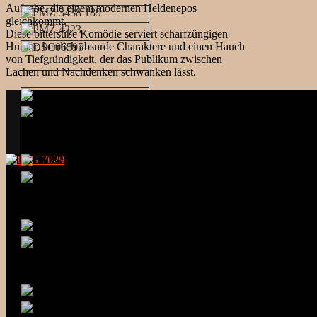
Aufgabe, die einem modernen Heldenepos
gleichkommt.
Diese bittersüße Komödie serviert scharfzüngigen
Humor, herrlich absurde Charaktere und einen Hauch
von Tiefgründigkeit, der das Publikum zwischen
Lachen und Nachdenken schwanken lässt.