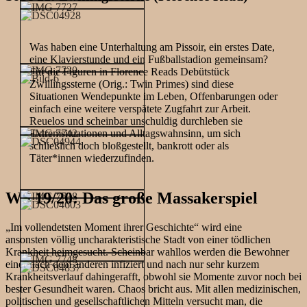
Was haben eine Unterhaltung am Pissoir, ein erstes Date,
eine Klavierstunde und ein Fußballstadion gemeinsam?
Für die Figuren in Florence Reads Debütstück
Zwillingssterne (Orig.: Twin Primes) sind diese
Situationen Wendepunkte im Leben, Offenbarungen oder
einfach eine weitere verspätete Zugfahrt zur Arbeit.
Reuelos und scheinbar unschuldig durchleben sie
Extremsituationen und Alltagswahnsinn, um sich
schließlich doch bloßgestellt, bankrott oder als
Täter*innen wiederzufinden.
WS 19/20: Das große Massakerspiel
„Im vollendetsten Moment ihrer Geschichte“ wird eine
ansonsten völlig uncharakteristische Stadt von einer tödlichen
Krankheit heimgesucht. Scheinbar wahllos werden die Bewohner
einer nach dem anderen infiziert und nach nur sehr kurzem
Krankheitsverlauf dahingerafft, obwohl sie Momente zuvor noch bei
bester Gesundheit waren. Chaos bricht aus. Mit allen medizinischen,
politischen und gesellschaftlichen Mitteln versucht man, die