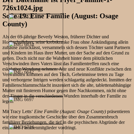
SoSe 19: Eine Familie (August: Osage
County)
Als der 69-jährige Beverly Weston, früherer Dichter und
Hochschullehrer, seine krebskranke Frau ohne Ankündigung allein
zuhause zurücklässt, versammeln sich dessen Töchter samt Partnern
und Kindern im Haus ihrer Mutter, um der Sache auf den Grund zu
gehen. Doch nicht nur die Wahrheit hinter dem plötzlichen
Verschwinden ihres Vaters lässt das Familientreffen rasch eine
eskalative Wendung nehmen: Alte und neue Konflikte zwischen den
Verwandten kommen auf den Tisch, Geheimnisse treten zu Tage
und verborgene Intrigen werden schlagartig aufgedeckt. Inmitten der
Familienschlammschlacht inszeniert sich die alte, tablettenabhängige
Mutter mit finsterem Humor gegen ihre Nachkommen, nicht ohne
den Finger in die verschiedenen Wunden innerhalb der Familie zu
legen.
Mit Tracy Letts‘
Eine Familie (August: Osage County)
präsentieren
wir eine tragikomische Geschichte über den Zusammenbruch
familiärer Beziehungen, die tief in die psychischen Abgründe der
einzelnen Familienmitglieder vordringt.