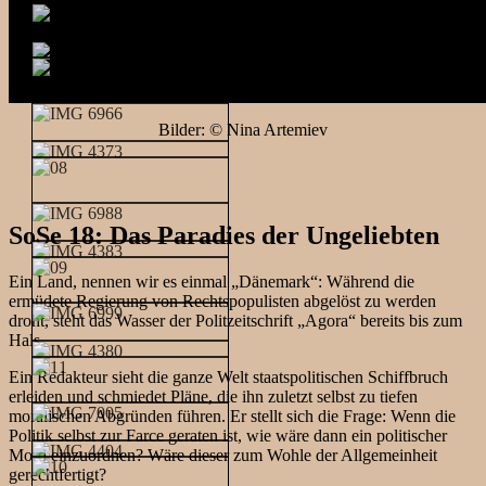
Bilder: © Nina Artemiev
SoSe 18: Das Paradies der Ungeliebten
Ein Land, nennen wir es einmal „Dänemark“: Während die
ermüdete Regierung von Rechtspopulisten abgelöst zu werden
droht, steht das Wasser der Politzeitschrift „Agora“ bereits bis zum
Hals.
Ein Redakteur sieht die ganze Welt staatspolitischen Schiffbruch
erleiden und schmiedet Pläne, die ihn zuletzt selbst zu tiefen
moralischen Abgründen führen. Er stellt sich die Frage: Wenn die
Politik selbst zur Farce geraten ist, wie wäre dann ein politischer
Mord einzuordnen? Wäre dieser zum Wohle der Allgemeinheit
gerechtfertigt?