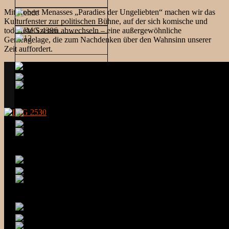
Mit Robert Menasses „Paradies der Ungeliebten“ machen wir das
Kulturfenster zur politischen Bühne, auf der sich komische und
todernste Szenen abwechseln – eine außergewöhnliche
Gemengelage, die zum Nachdenken über den Wahnsinn unserer
Zeit auffordert.