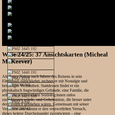
WiSe 24/25: 37 Ansichtskarten (Micheal
McKeever)
Als Avery Sutton nach Jahren des Reisens in sein
Elternhaus zurückkehrt, rechnet er mit Nostalgie und
heimeliger Vertrautheit. Stattdessen findet er ein
physikalisch fragwürdiges Gebäude, eine Familie, die
selbst die schillerndsten Soziolog:innen ratlos
zurücklassen würde, und Geheimnisse, die besser unter
dem Teppich geblieben wären. Gemeinsam mit seiner
Verlobten unternimmt er den verzweifelten Versuch,
dieses heitere Durcheinander zu entwirren – eine