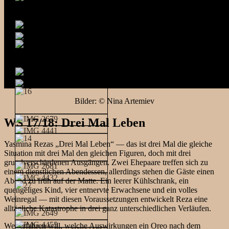
Bilder: © Nina Artemiev
WS 17/18: Drei Mal Leben
Yasmina Rezas „Drei Mal Leben“ — das ist drei Mal die gleiche
Situation mit drei Mal den gleichen Figuren, doch mit drei
grundverschiedenen Ausgängen. Zwei Ehepaare treffen sich zu
einem dienstlichen Abendessen, allerdings stehen die Gäste einen
Abend zu früh auf der Matte. Ein leerer Kühlschrank, ein
quengeliges Kind, vier entnervte Erwachsene und ein volles
Weinregal — mit diesen Voraussetzungen entwickelt Reza eine
alltägliche Katastrophe in drei ganz unterschiedlichen Verläufen.
Wer erfahren will, welche Auswirkungen ein Oreo nach dem