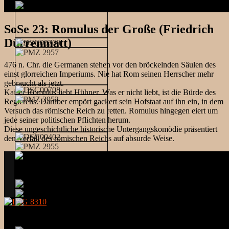
SoSe 23: Romulus der Große (Friedrich
Dürrenmatt)
476 n. Chr. die Germanen stehen vor den bröckelnden Säulen des
einst glorreichen Imperiums. Nie hat Rom seinen Herrscher mehr
gebraucht als jetzt.
Kaiser Romulus liebt Hühner. Was er nicht liebt, ist die Bürde des
Regierens. Darüber empört gackert sein Hofstaat auf ihn ein, in dem
Versuch das römische Reich zu retten. Romulus hingegen eiert um
jede seiner politischen Pflichten herum.
Diese ungeschichtliche historische Untergangskomödie präsentiert
den Verfall des römischen Reichs auf absurde Weise.