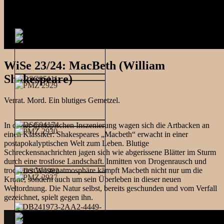
WiSe 23/24: MacBeth (William
Shakespeare)
Verrat. Mord. Ein blutiges Gemetzel.
In dieser dystopischen Inszenierung wagen sich die Artbacken an
einen Klassiker: Shakespeares „Macbeth“ erwacht in einer
postapokalyptischen Welt zum Leben. Blutige
Schreckensnachrichten jagen sich wie abgerissene Blätter im Sturm
durch eine trostlose Landschaft. Inmitten von Drogenrausch und
trockener Wüstenatmosphäre kämpft Macbeth nicht nur um die
Krone, sondern auch um sein Überleben in dieser neuen
Weltordnung. Die Natur selbst, bereits geschunden und vom Verfall
gezeichnet, spielt gegen ihn.