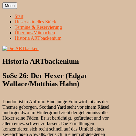
Zum
Menü
Inhalt
Heidelbergs erstbeste Theatergruppe
Die ARTbacken
springen
Start
Unser aktuelles Stück
Termine & Reservierung
Über uns/Mitmachen
Historia ARTbackenium
Historia ARTbackenium
SoSe 26: Der Hexer (Edgar
Wallace/Matthias Hahn)
London ist in Aufruhr. Eine junge Frau wird tot aus der
Themse geborgen, Scotland Yard steht vor einem Rätsel
und irgendwo im Hintergrund zieht der geheimnisvolle
Hexer seine Fäden. Er ist berüchtigt, gefürchtet und vor
allem eines: schwer zu fassen. Die Ermittlungen
konzentrieren sich recht schnell auf das Umfeld eines
zwielichtigen Anwalts, der sich in einem abgelegenen