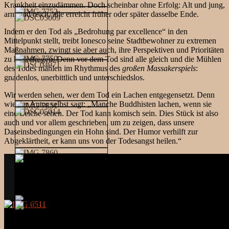
Krankheit einzudämmen. Doch scheinbar ohne Erfolg: Alt und jung,
arm und reich, alle erreicht früher oder später dasselbe Ende.
Indem er den Tod als „Bedrohung par excellence“ in den
Mittelpunkt stellt, treibt Ionesco seine Stadtbewohner zu extremen
Maßnahmen, zwingt sie aber auch, ihre Perspektiven und Prioritäten
zu hinterfragen. Denn vor dem Tod sind alle gleich und die Mühlen
des Todes mahlen im Rhythmus des
großen Massakerspiels
:
gnadenlos, unerbittlich und unterschiedslos.
Wir werden sehen, wer dem Tod ein Lachen entgegensetzt. Denn
wie der Autor selbst sagt: „Manche Buddhisten lachen, wenn sie
eine Leiche sehen. Der Tod kann komisch sein. Dies Stück ist also
auch und vor allem geschrieben, um zu zeigen, dass unsere
Daseinsbedingungen ein Hohn sind. Der Humor verhilft zur
Abgeklärtheit, er kann uns von der Todesangst heilen.“