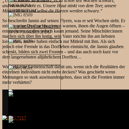
„Unser Wasser ist schwarz, es ist schon seit Wochen schwarz,
und niemand sieht es. Unsere Haut stinkt von dem Teer, unsere
Mägen kleben und selbst die Herzen werden schwarz.“
So beschreibt Jannis auf seinen Flyern, was er seit Wochen sieht. Er
möchte seine Dorfnachbar:innen warnen, ihnen die Augen öffnen –
ernstnehmen tut dies jedoch kaum jemand. Seine Mitschüler:innen
machen sich über ihn lustig, sein Vater möchte ihn am liebsten
loswerden, andere haben einfach nur Mitleid mit ihm. Als sich
jedoch eine Fremde in das Dorfleben einmischt, die Jannis glauben
schenkt, bilden sich zwei Fronten – und das auch noch kurz vor
dem langersehnten alljährlichem Dorffest…
Wie geht eine Gemeinschaft damit um, wenn sich die Realitäten der
einzelnen Individuen nicht mehr decken? Was geschieht wenn
Meinungen so stark auseinandergehen, dass sich die Fronten immer
mehr verhärten?