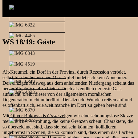
WS 18/19: Gäste
Alt-Kreumel, ein Dorf in der Provinz, durch Rezession verödet,
selbst für den heimischen Öko-Apfel findet sich kein Abnehmer.
Den einzigen Ausweg aus dem anhaltenden Niedergang scheint das
neu eröffnete Hotel zu bieten. Doch als endlich der erste Gast
auftaucht, bleibt dieser von der allgemeinen moralischen
Degeneration nicht unberührt. Tiefsitzende Wunden reißen auf und
es offenbart sich, wie weit manche im Dorf zu gehen bereit sind.
Mit Oliver Bukowskis
Gäste
zeigen wir eine schonungslose Skizze
menschlicher Verrohung, die keine Grenzen scheut. Charaktere, die
so überzeichnet sind, dass sie real sein könnten, kollidieren
ungebremst in Szenen, die so komisch sind, dass einem das Lachen
im Hals stecken bleibt. Hier wird nichts ausgespart und alles gezeigt,