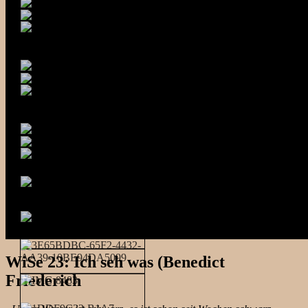
WiSe 23: Ich seh was (Benedict
Friederich