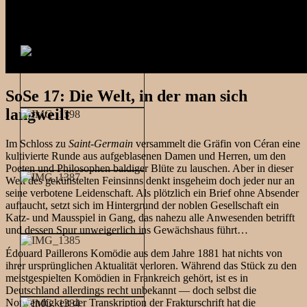
SoSe 17: Die Welt, in der man sich
langweilt
Im Schloss zu
Saint-Germain
versammelt die Gräfin von Céran eine
kultivierte Runde aus aufgeblasenen Damen und Herren, um den
Poeten und Philosophen baldiger Blüte zu lauschen. Aber in dieser
Welt des gekünstelten Feinsinns denkt insgeheim doch jeder nur an
seine verbotene Leidenschaft. Als plötzlich ein Brief ohne Absender
auftaucht, setzt sich im Hintergrund der noblen Gesellschaft ein
Katz- und Mausspiel in Gang, das nahezu alle Anwesenden betrifft
und dessen Spur unweigerlich ins Gewächshaus führt…
Édouard Paillerons Komödie aus dem Jahre 1881 hat nichts von
ihrer ursprünglichen Aktualität verloren. Während das Stück zu den
meistgespielten Komödien in Frankreich gehört, ist es in
Deutschland allerdings recht unbekannt — doch selbst die
Notwendigkeit der Transkription der Frakturschrift hat die