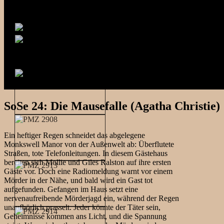
SoSe 24: Die Mausefalle (Agatha Christie)
Ein heftiger Regen schneidet das abgelegene
Monkswell Manor von der Außenwelt ab: Überflutete
Straßen, tote Telefonleitungen. In diesem Gästehaus
bereiten sich Mollie und Giles Ralston auf ihre ersten
Gäste vor. Doch eine Radiomeldung warnt vor einem
Mörder in der Nähe, und bald wird ein Gast tot
aufgefunden. Gefangen im Haus setzt eine
nervenaufreibende Mörderjagd ein, während der Regen
unaufhörlich prasselt. Jeder könnte der Täter sein,
Geheimnisse kommen ans Licht, und die Spannung