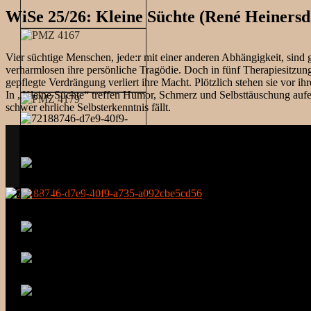
WiSe 25/26: Kleine Süchte (René Heinersd
Vier süchtige Menschen, jede:r mit einer anderen Abhängigkeit, sind g
verharmlosen ihre persönliche Tragödie. Doch in fünf Therapiesitzunge
gepflegte Verdrängung verliert ihre Macht. Plötzlich stehen sie vor
In „Kleine Süchte“ treffen Humor, Schmerz und Selbsttäuschung aufein
schwer ehrliche Selbsterkenntnis fällt.