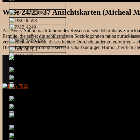
WiSe 24/25: 37 Ansichtskarten (Micheal 
Als Avery Sutton nach Jahren des Reisens in sein Elternhaus zurückkeh
Familie, die selbst die schillerndsten Soziolog:innen ratlos zurückl
verzweifelten Versuch, dieses heitere Durcheinander zu entwirren –
Diese bittersüße Komödie serviert scharfzüngigen Humor, herrlich 