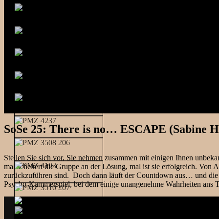
SoSe 25: There is no… ESCAPE (Sabine H
Stellen Sie sich vor, Sie nehmen zusammen mit einigen Ihnen unbeka
mal scheitert die Gruppe an der Lösung, mal ist sie erfolgreich. Von
zurückzuführen sind. Doch dann läuft der Countdown aus… und die Tü
Psycho-Kammerspiel, bei dem einige unangenehme Wahrheiten ans Tage