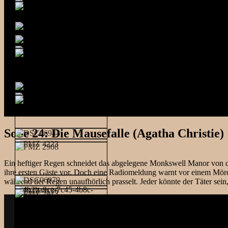
SoSe 24: Die Mausefalle (Agatha Christie)
Ein heftiger Regen schneidet das abgelegene Monkswell Manor von der
ihre ersten Gäste vor. Doch eine Radiomeldung warnt vor einem Mörd
während der Regen unaufhörlich prasselt. Jeder könnte der Täter sei