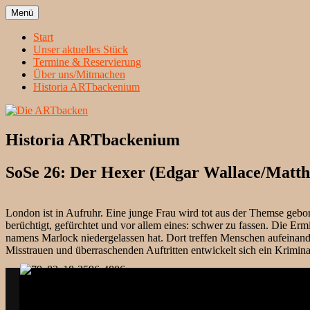
Zum
Menü
Inhalt
Heidelbergs erstbeste Theatergruppe
Die ARTbacken
springen
Start
Unser aktuelles Stück
Termine & Reservierung
Über uns/Mitmachen
Historia ARTbackenium
Historia ARTbackenium
SoSe 26: Der Hexer (Edgar Wallace/Matth
London ist in Aufruhr. Eine junge Frau wird tot aus der Themse gebo
berüchtigt, gefürchtet und vor allem eines: schwer zu fassen. Die Erm
namens Marlock niedergelassen hat. Dort treffen Menschen aufeinande
Misstrauen und überraschenden Auftritten entwickelt sich ein Krimin