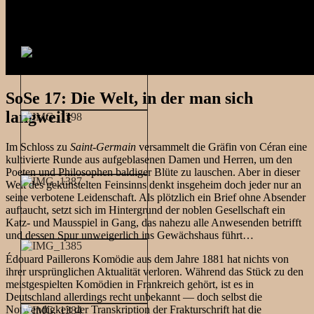
SoSe 17: Die Welt, in der man sich
langweilt
Im Schloss zu
Saint-Germain
versammelt die Gräfin von Céran eine
kultivierte Runde aus aufgeblasenen Damen und Herren, um den
Poeten und Philosophen baldiger Blüte zu lauschen. Aber in dieser
Welt des gekünstelten Feinsinns denkt insgeheim doch jeder nur an
seine verbotene Leidenschaft. Als plötzlich ein Brief ohne Absender
auftaucht, setzt sich im Hintergrund der noblen Gesellschaft ein
Katz- und Mausspiel in Gang, das nahezu alle Anwesenden betrifft
und dessen Spur unweigerlich ins Gewächshaus führt…
Édouard Paillerons Komödie aus dem Jahre 1881 hat nichts von
ihrer ursprünglichen Aktualität verloren. Während das Stück zu den
meistgespielten Komödien in Frankreich gehört, ist es in
Deutschland allerdings recht unbekannt — doch selbst die
Notwendigkeit der Transkription der Frakturschrift hat die