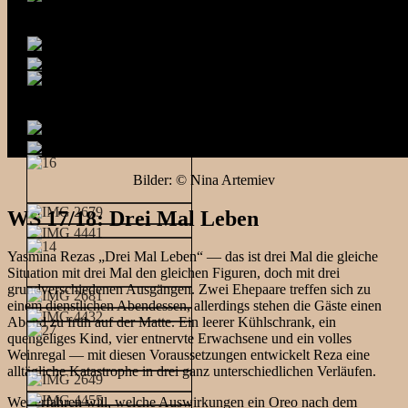
Bilder: © Nina Artemiev
WS 17/18: Drei Mal Leben
Yasmina Rezas „Drei Mal Leben“ — das ist drei Mal die gleiche
Situation mit drei Mal den gleichen Figuren, doch mit drei
grundverschiedenen Ausgängen. Zwei Ehepaare treffen sich zu
einem dienstlichen Abendessen, allerdings stehen die Gäste einen
Abend zu früh auf der Matte. Ein leerer Kühlschrank, ein
quengeliges Kind, vier entnervte Erwachsene und ein volles
Weinregal — mit diesen Voraussetzungen entwickelt Reza eine
alltägliche Katastrophe in drei ganz unterschiedlichen Verläufen.
Wer erfahren will, welche Auswirkungen ein Oreo nach dem