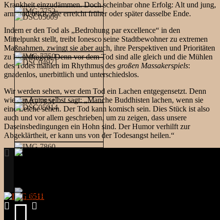
Krankheit einzudämmen. Doch scheinbar ohne Erfolg: Alt und jung,
arm und reich, alle erreicht früher oder später dasselbe Ende.
Indem er den Tod als „Bedrohung par excellence“ in den
Mittelpunkt stellt, treibt Ionesco seine Stadtbewohner zu extremen
Maßnahmen, zwingt sie aber auch, ihre Perspektiven und Prioritäten
zu hinterfragen. Denn vor dem Tod sind alle gleich und die Mühlen
des Todes mahlen im Rhythmus des
großen Massakerspiels
:
gnadenlos, unerbittlich und unterschiedslos.
Wir werden sehen, wer dem Tod ein Lachen entgegensetzt. Denn
wie der Autor selbst sagt: „Manche Buddhisten lachen, wenn sie
eine Leiche sehen. Der Tod kann komisch sein. Dies Stück ist also
auch und vor allem geschrieben, um zu zeigen, dass unsere
Daseinsbedingungen ein Hohn sind. Der Humor verhilft zur
Abgeklärtheit, er kann uns von der Todesangst heilen.“