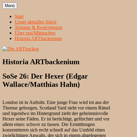
Zum
Menü
Inhalt
Heidelbergs erstbeste Theatergruppe
Die ARTbacken
springen
Start
Unser aktuelles Stück
Termine & Reservierung
Über uns/Mitmachen
Historia ARTbackenium
Historia ARTbackenium
SoSe 26: Der Hexer (Edgar
Wallace/Matthias Hahn)
London ist in Aufruhr. Eine junge Frau wird tot aus der
Themse geborgen, Scotland Yard steht vor einem Rätsel
und irgendwo im Hintergrund zieht der geheimnisvolle
Hexer seine Fäden. Er ist berüchtigt, gefürchtet und vor
allem eines: schwer zu fassen. Die Ermittlungen
konzentrieren sich recht schnell auf das Umfeld eines
zwielichtigen Anwalts, der sich in einem abgelegenen