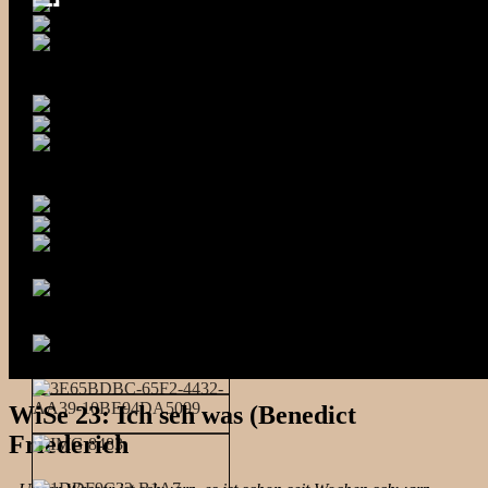
WiSe 23: Ich seh was (Benedict
Friederich