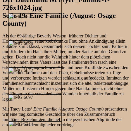
SoSe 19: Eine Familie (August: Osage
County)
Als der 69-jährige Beverly Weston, früherer Dichter und
Hochschullehrer, seine krebskranke Frau ohne Ankündigung allein
zuhause zurücklässt, versammeln sich dessen Töchter samt Partnern
und Kindern im Haus ihrer Mutter, um der Sache auf den Grund zu
gehen. Doch nicht nur die Wahrheit hinter dem plötzlichen
Verschwinden ihres Vaters lässt das Familientreffen rasch eine
eskalative Wendung nehmen: Alte und neue Konflikte zwischen den
Verwandten kommen auf den Tisch, Geheimnisse treten zu Tage
und verborgene Intrigen werden schlagartig aufgedeckt. Inmitten der
Familienschlammschlacht inszeniert sich die alte, tablettenabhängige
Mutter mit finsterem Humor gegen ihre Nachkommen, nicht ohne
den Finger in die verschiedenen Wunden innerhalb der Familie zu
legen.
Mit Tracy Letts‘
Eine Familie (August: Osage County)
präsentieren
wir eine tragikomische Geschichte über den Zusammenbruch
familiärer Beziehungen, die tief in die psychischen Abgründe der
einzelnen Familienmitglieder vordringt.