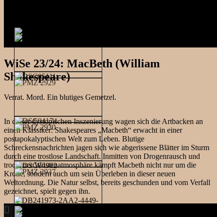
WiSe 23/24: MacBeth (William
Shakespeare)
Verrat. Mord. Ein blutiges Gemetzel.
In dieser dystopischen Inszenierung wagen sich die Artbacken an
einen Klassiker: Shakespeares „Macbeth“ erwacht in einer
postapokalyptischen Welt zum Leben. Blutige
Schreckensnachrichten jagen sich wie abgerissene Blätter im Sturm
durch eine trostlose Landschaft. Inmitten von Drogenrausch und
trockener Wüstenatmosphäre kämpft Macbeth nicht nur um die
Krone, sondern auch um sein Überleben in dieser neuen
Weltordnung. Die Natur selbst, bereits geschunden und vom Verfall
gezeichnet, spielt gegen ihn.