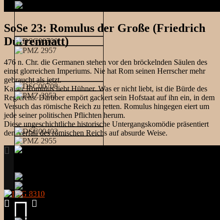
SoSe 23: Romulus der Große (Friedrich
Dürrenmatt)
476 n. Chr. die Germanen stehen vor den bröckelnden Säulen des
einst glorreichen Imperiums. Nie hat Rom seinen Herrscher mehr
gebraucht als jetzt.
Kaiser Romulus liebt Hühner. Was er nicht liebt, ist die Bürde des
Regierens. Darüber empört gackert sein Hofstaat auf ihn ein, in dem
Versuch das römische Reich zu retten. Romulus hingegen eiert um
jede seiner politischen Pflichten herum.
Diese ungeschichtliche historische Untergangskomödie präsentiert
den Verfall des römischen Reichs auf absurde Weise.