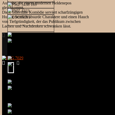
Aufgabe, die einem modernen Heldenepos
gleichkommt.
Diese bittersüße Komödie serviert scharfzüngigen
Humor, herrlich absurde Charaktere und einen Hauch
von Tiefgründigkeit, der das Publikum zwischen
Lachen und Nachdenken schwanken lässt.