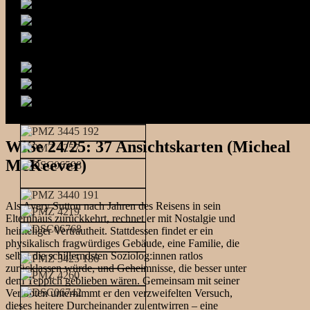
WiSe 24/25: 37 Ansichtskarten (Micheal
McKeever)
Als Avery Sutton nach Jahren des Reisens in sein
Elternhaus zurückkehrt, rechnet er mit Nostalgie und
heimeliger Vertrautheit. Stattdessen findet er ein
physikalisch fragwürdiges Gebäude, eine Familie, die
selbst die schillerndsten Soziolog:innen ratlos
zurücklassen würde, und Geheimnisse, die besser unter
dem Teppich geblieben wären. Gemeinsam mit seiner
Verlobten unternimmt er den verzweifelten Versuch,
dieses heitere Durcheinander zu entwirren – eine