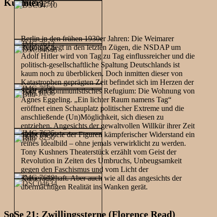
Kushner)
Berlin in den frühen 1930er Jahren: Die Weimarer
Republik liegt in den letzten Zügen, die NSDAP um
Adolf Hitler wird von Tag zu Tag einflussreicher und die
politisch-gesellschaftliche Spaltung Deutschlands ist
kaum noch zu überblicken. Doch inmitten dieser von
Katastrophen geprägten Zeit befindet sich im Herzen der
Stadt ein kommunistisches Refugium: Die Wohnung von
Agnes Eggeling. „Ein lichter Raum namens Tag“
eröffnet einen Schauplatz politischer Extreme und die
anschließende (Un)Möglichkeit, sich diesen zu
entziehen. Angesichts der gewaltvollen Willkür ihrer Zeit
bleibt für viele der Figuren kämpferischer Widerstand ein
reines Idealbild – ohne jemals verwirklicht zu werden.
Tony Kushners Theaterstück erzählt vom Geist der
Revolution in Zeiten des Umbruchs, Unbeugsamkeit
gegen den Faschismus und vom Licht der
Kameradschaft. Aber auch wie all das angesichts der
übermächtigen Realität ins Wanken gerät.
SoSe 21: Zwillingssterne (Florence Read)