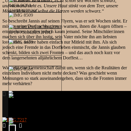
„Unser Wasser ist schwarz, es ist schon seit Wochen schwarz,
und niemand sieht es. Unsere Haut stinkt von dem Teer, unsere
Mägen kleben und selbst die Herzen werden schwarz.“
So beschreibt Jannis auf seinen Flyern, was er seit Wochen sieht. Er
möchte seine Dorfnachbar:innen warnen, ihnen die Augen öffnen –
ernstnehmen tut dies jedoch kaum jemand. Seine Mitschüler:innen
machen sich über ihn lustig, sein Vater möchte ihn am liebsten
loswerden, andere haben einfach nur Mitleid mit ihm. Als sich
jedoch eine Fremde in das Dorfleben einmischt, die Jannis glauben
schenkt, bilden sich zwei Fronten – und das auch noch kurz vor
dem langersehnten alljährlichem Dorffest…
Wie geht eine Gemeinschaft damit um, wenn sich die Realitäten der
einzelnen Individuen nicht mehr decken? Was geschieht wenn
Meinungen so stark auseinandergehen, dass sich die Fronten immer
mehr verhärten?