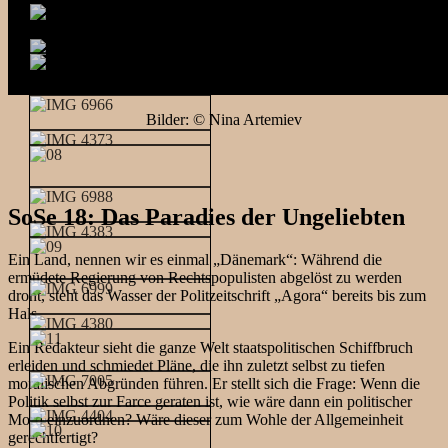
Bilder: © Nina Artemiev
SoSe 18: Das Paradies der Ungeliebten
Ein Land, nennen wir es einmal „Dänemark“: Während die
ermüdete Regierung von Rechtspopulisten abgelöst zu werden
droht, steht das Wasser der Politzeitschrift „Agora“ bereits bis zum
Hals.
Ein Redakteur sieht die ganze Welt staatspolitischen Schiffbruch
erleiden und schmiedet Pläne, die ihn zuletzt selbst zu tiefen
moralischen Abgründen führen. Er stellt sich die Frage: Wenn die
Politik selbst zur Farce geraten ist, wie wäre dann ein politischer
Mord einzuordnen? Wäre dieser zum Wohle der Allgemeinheit
gerechtfertigt?