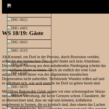
WS 18/19: Gäste
Alt-Kreumel, ein Dorf in der Provinz, durch Rezession verödet,
selbst für den heimischen Öko-Apfel findet sich kein Abnehmer.
Den einzigen Ausweg aus dem anhaltenden Niedergang scheint das
neu eröffnete Hotel zu bieten. Doch als endlich der erste Gast
auftaucht, bleibt dieser von der allgemeinen moralischen
Degeneration nicht unberührt. Tiefsitzende Wunden reißen auf und
es offenbart sich, wie weit manche im Dorf zu gehen bereit sind.
Mit Oliver Bukowskis
Gäste
zeigen wir eine schonungslose Skizze
menschlicher Verrohung, die keine Grenzen scheut. Charaktere, die
so überzeichnet sind, dass sie real sein könnten, kollidieren
ungebremst in Szenen, die so komisch sind, dass einem das Lachen
im Hals stecken bleibt. Hier wird nichts ausgespart und alles gezeigt,