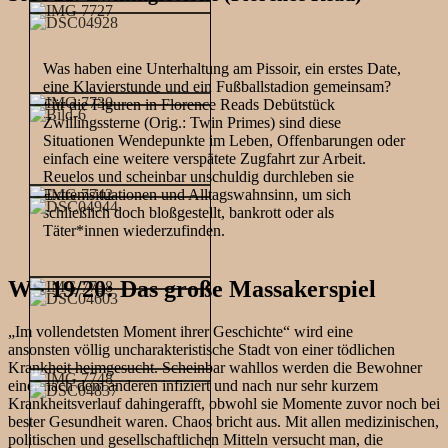
Was haben eine Unterhaltung am Pissoir, ein erstes Date,
eine Klavierstunde und ein Fußballstadion gemeinsam?
Für die Figuren in Florence Reads Debütstück
Zwillingssterne (Orig.: Twin Primes) sind diese
Situationen Wendepunkte im Leben, Offenbarungen oder
einfach eine weitere verspätete Zugfahrt zur Arbeit.
Reuelos und scheinbar unschuldig durchleben sie
Extremsituationen und Alltagswahnsinn, um sich
schließlich doch bloßgestellt, bankrott oder als
Täter*innen wiederzufinden.
WS 19/20: Das große Massakerspiel
„Im vollendetsten Moment ihrer Geschichte“ wird eine
ansonsten völlig uncharakteristische Stadt von einer tödlichen
Krankheit heimgesucht. Scheinbar wahllos werden die Bewohner
einer nach dem anderen infiziert und nach nur sehr kurzem
Krankheitsverlauf dahingerafft, obwohl sie Momente zuvor noch bei
bester Gesundheit waren. Chaos bricht aus. Mit allen medizinischen,
politischen und gesellschaftlichen Mitteln versucht man, die