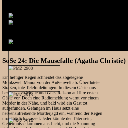
SoSe 24: Die Mausefalle (Agatha Christie)
Ein heftiger Regen schneidet das abgelegene
Monkswell Manor von der Außenwelt ab: Überflutete
Straßen, tote Telefonleitungen. In diesem Gästehaus
bereiten sich Mollie und Giles Ralston auf ihre ersten
Gäste vor. Doch eine Radiomeldung warnt vor einem
Mörder in der Nähe, und bald wird ein Gast tot
aufgefunden. Gefangen im Haus setzt eine
nervenaufreibende Mörderjagd ein, während der Regen
unaufhörlich prasselt. Jeder könnte der Täter sein,
Geheimnisse kommen ans Licht, und die Spannung