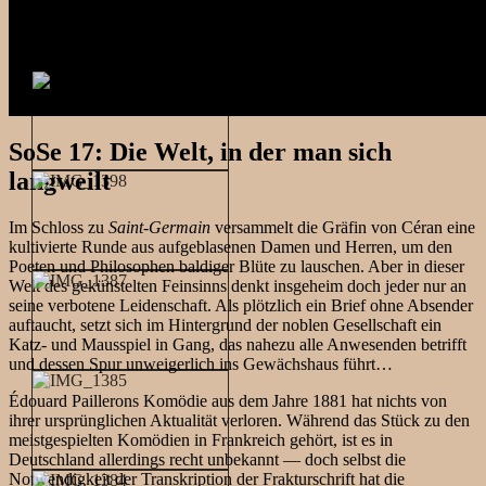
SoSe 17: Die Welt, in der man sich
langweilt
Im Schloss zu
Saint-Germain
versammelt die Gräfin von Céran eine
kultivierte Runde aus aufgeblasenen Damen und Herren, um den
Poeten und Philosophen baldiger Blüte zu lauschen. Aber in dieser
Welt des gekünstelten Feinsinns denkt insgeheim doch jeder nur an
seine verbotene Leidenschaft. Als plötzlich ein Brief ohne Absender
auftaucht, setzt sich im Hintergrund der noblen Gesellschaft ein
Katz- und Mausspiel in Gang, das nahezu alle Anwesenden betrifft
und dessen Spur unweigerlich ins Gewächshaus führt…
Édouard Paillerons Komödie aus dem Jahre 1881 hat nichts von
ihrer ursprünglichen Aktualität verloren. Während das Stück zu den
meistgespielten Komödien in Frankreich gehört, ist es in
Deutschland allerdings recht unbekannt — doch selbst die
Notwendigkeit der Transkription der Frakturschrift hat die