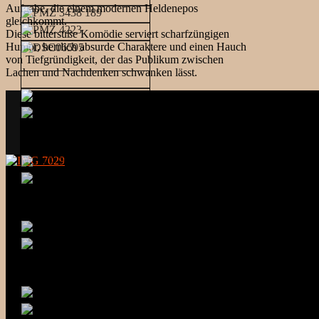
Aufgabe, die einem modernen Heldenepos
gleichkommt.
Diese bittersüße Komödie serviert scharfzüngigen
Humor, herrlich absurde Charaktere und einen Hauch
von Tiefgründigkeit, der das Publikum zwischen
Lachen und Nachdenken schwanken lässt.