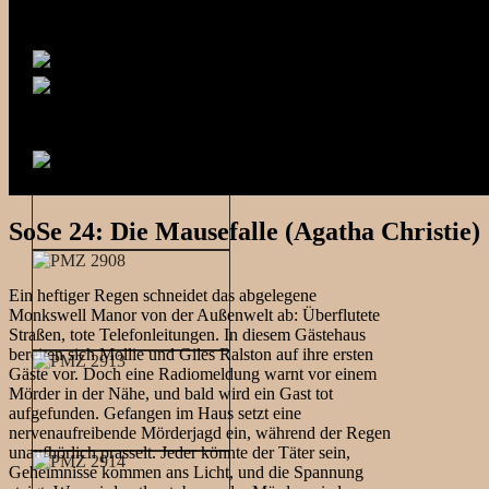
SoSe 24: Die Mausefalle (Agatha Christie)
Ein heftiger Regen schneidet das abgelegene
Monkswell Manor von der Außenwelt ab: Überflutete
Straßen, tote Telefonleitungen. In diesem Gästehaus
bereiten sich Mollie und Giles Ralston auf ihre ersten
Gäste vor. Doch eine Radiomeldung warnt vor einem
Mörder in der Nähe, und bald wird ein Gast tot
aufgefunden. Gefangen im Haus setzt eine
nervenaufreibende Mörderjagd ein, während der Regen
unaufhörlich prasselt. Jeder könnte der Täter sein,
Geheimnisse kommen ans Licht, und die Spannung