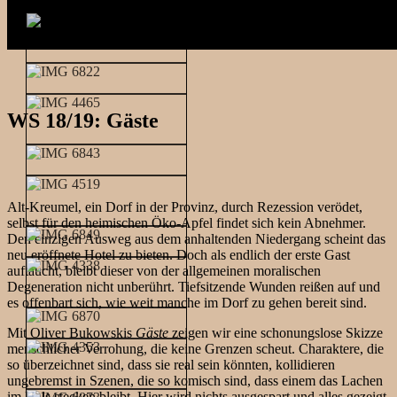
WS 18/19: Gäste
Alt-Kreumel, ein Dorf in der Provinz, durch Rezession verödet,
selbst für den heimischen Öko-Apfel findet sich kein Abnehmer.
Den einzigen Ausweg aus dem anhaltenden Niedergang scheint das
neu eröffnete Hotel zu bieten. Doch als endlich der erste Gast
auftaucht, bleibt dieser von der allgemeinen moralischen
Degeneration nicht unberührt. Tiefsitzende Wunden reißen auf und
es offenbart sich, wie weit manche im Dorf zu gehen bereit sind.
Mit Oliver Bukowskis
Gäste
zeigen wir eine schonungslose Skizze
menschlicher Verrohung, die keine Grenzen scheut. Charaktere, die
so überzeichnet sind, dass sie real sein könnten, kollidieren
ungebremst in Szenen, die so komisch sind, dass einem das Lachen
im Hals stecken bleibt. Hier wird nichts ausgespart und alles gezeigt,