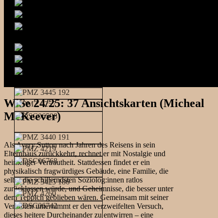
WiSe 24/25: 37 Ansichtskarten (Micheal
McKeever)
Als Avery Sutton nach Jahren des Reisens in sein
Elternhaus zurückkehrt, rechnet er mit Nostalgie und
heimeliger Vertrautheit. Stattdessen findet er ein
physikalisch fragwürdiges Gebäude, eine Familie, die
selbst die schillerndsten Soziolog:innen ratlos
zurücklassen würde, und Geheimnisse, die besser unter
dem Teppich geblieben wären. Gemeinsam mit seiner
Verlobten unternimmt er den verzweifelten Versuch,
dieses heitere Durcheinander zu entwirren – eine