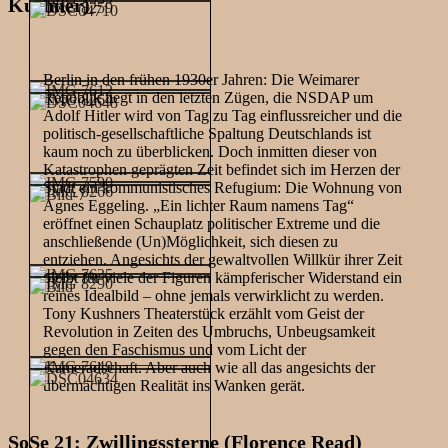
Kushner)
Berlin in den frühen 1930er Jahren: Die Weimarer
Republik liegt in den letzten Zügen, die NSDAP um
Adolf Hitler wird von Tag zu Tag einflussreicher und die
politisch-gesellschaftliche Spaltung Deutschlands ist
kaum noch zu überblicken. Doch inmitten dieser von
Katastrophen geprägten Zeit befindet sich im Herzen der
Stadt ein kommunistisches Refugium: Die Wohnung von
Agnes Eggeling. „Ein lichter Raum namens Tag“
eröffnet einen Schauplatz politischer Extreme und die
anschließende (Un)Möglichkeit, sich diesen zu
entziehen. Angesichts der gewaltvollen Willkür ihrer Zeit
bleibt für viele der Figuren kämpferischer Widerstand ein
reines Idealbild – ohne jemals verwirklicht zu werden.
Tony Kushners Theaterstück erzählt vom Geist der
Revolution in Zeiten des Umbruchs, Unbeugsamkeit
gegen den Faschismus und vom Licht der
Kameradschaft. Aber auch wie all das angesichts der
übermächtigen Realität ins Wanken gerät.
SoSe 21: Zwillingssterne (Florence Read)