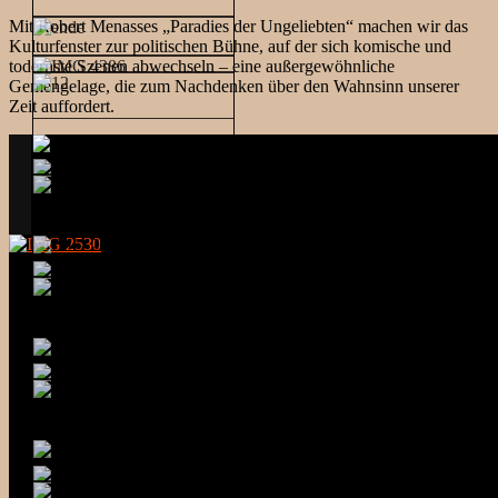
Mit Robert Menasses „Paradies der Ungeliebten“ machen wir das
Kulturfenster zur politischen Bühne, auf der sich komische und
todernste Szenen abwechseln – eine außergewöhnliche
Gemengelage, die zum Nachdenken über den Wahnsinn unserer
Zeit auffordert.