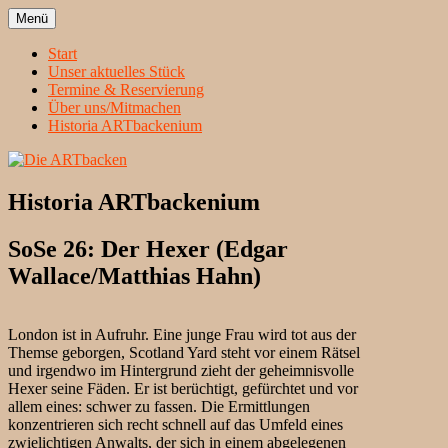
Zum
Menü
Inhalt
Heidelbergs erstbeste Theatergruppe
Die ARTbacken
springen
Start
Unser aktuelles Stück
Termine & Reservierung
Über uns/Mitmachen
Historia ARTbackenium
Historia ARTbackenium
SoSe 26: Der Hexer (Edgar
Wallace/Matthias Hahn)
London ist in Aufruhr. Eine junge Frau wird tot aus der
Themse geborgen, Scotland Yard steht vor einem Rätsel
und irgendwo im Hintergrund zieht der geheimnisvolle
Hexer seine Fäden. Er ist berüchtigt, gefürchtet und vor
allem eines: schwer zu fassen. Die Ermittlungen
konzentrieren sich recht schnell auf das Umfeld eines
zwielichtigen Anwalts, der sich in einem abgelegenen