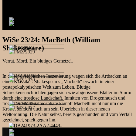
WiSe 23/24: MacBeth (William
Shakespeare)
Verrat. Mord. Ein blutiges Gemetzel.
In dieser dystopischen Inszenierung wagen sich die Artbacken an
einen Klassiker: Shakespeares „Macbeth“ erwacht in einer
postapokalyptischen Welt zum Leben. Blutige
Schreckensnachrichten jagen sich wie abgerissene Blätter im Sturm
durch eine trostlose Landschaft. Inmitten von Drogenrausch und
trockener Wüstenatmosphäre kämpft Macbeth nicht nur um die
Krone, sondern auch um sein Überleben in dieser neuen
Weltordnung. Die Natur selbst, bereits geschunden und vom Verfall
gezeichnet, spielt gegen ihn.