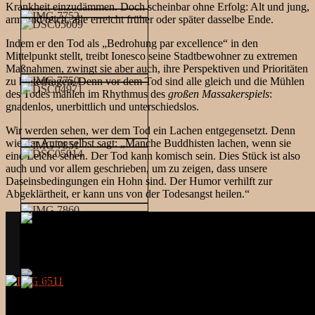
Krankheit einzudämmen. Doch scheinbar ohne Erfolg: Alt und jung,
arm und reich, alle erreicht früher oder später dasselbe Ende.
Indem er den Tod als „Bedrohung par excellence“ in den
Mittelpunkt stellt, treibt Ionesco seine Stadtbewohner zu extremen
Maßnahmen, zwingt sie aber auch, ihre Perspektiven und Prioritäten
zu hinterfragen. Denn vor dem Tod sind alle gleich und die Mühlen
des Todes mahlen im Rhythmus des
großen Massakerspiels
:
gnadenlos, unerbittlich und unterschiedslos.
Wir werden sehen, wer dem Tod ein Lachen entgegensetzt. Denn
wie der Autor selbst sagt: „Manche Buddhisten lachen, wenn sie
eine Leiche sehen. Der Tod kann komisch sein. Dies Stück ist also
auch und vor allem geschrieben, um zu zeigen, dass unsere
Daseinsbedingungen ein Hohn sind. Der Humor verhilft zur
Abgeklärtheit, er kann uns von der Todesangst heilen.“