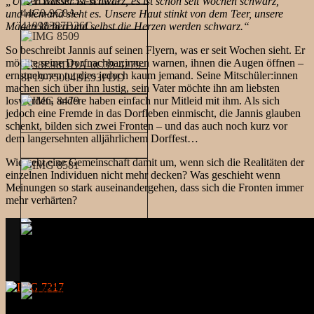
„Unser Wasser ist schwarz, es ist schon seit Wochen schwarz,
und niemand sieht es. Unsere Haut stinkt von dem Teer, unsere
Mägen kleben und selbst die Herzen werden schwarz.“
So beschreibt Jannis auf seinen Flyern, was er seit Wochen sieht. Er
möchte seine Dorfnachbar:innen warnen, ihnen die Augen öffnen –
ernstnehmen tut dies jedoch kaum jemand. Seine Mitschüler:innen
machen sich über ihn lustig, sein Vater möchte ihn am liebsten
loswerden, andere haben einfach nur Mitleid mit ihm. Als sich
jedoch eine Fremde in das Dorfleben einmischt, die Jannis glauben
schenkt, bilden sich zwei Fronten – und das auch noch kurz vor
dem langersehnten alljährlichem Dorffest…
Wie geht eine Gemeinschaft damit um, wenn sich die Realitäten der
einzelnen Individuen nicht mehr decken? Was geschieht wenn
Meinungen so stark auseinandergehen, dass sich die Fronten immer
mehr verhärten?