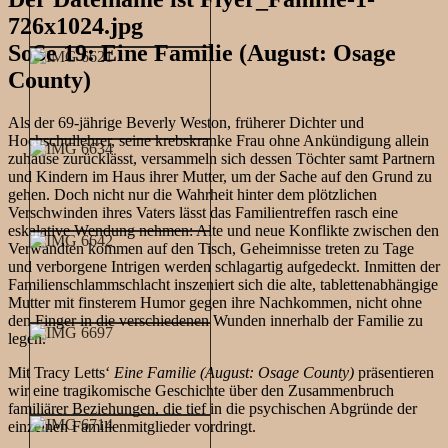
SoSe 19: Eine Familie (August: Osage
County)
Als der 69-jährige Beverly Weston, früherer Dichter und
Hochschullehrer, seine krebskranke Frau ohne Ankündigung allein
zuhause zurücklässt, versammeln sich dessen Töchter samt Partnern
und Kindern im Haus ihrer Mutter, um der Sache auf den Grund zu
gehen. Doch nicht nur die Wahrheit hinter dem plötzlichen
Verschwinden ihres Vaters lässt das Familientreffen rasch eine
eskalative Wendung nehmen: Alte und neue Konflikte zwischen den
Verwandten kommen auf den Tisch, Geheimnisse treten zu Tage
und verborgene Intrigen werden schlagartig aufgedeckt. Inmitten der
Familienschlammschlacht inszeniert sich die alte, tablettenabhängige
Mutter mit finsterem Humor gegen ihre Nachkommen, nicht ohne
den Finger in die verschiedenen Wunden innerhalb der Familie zu
legen.
Mit Tracy Letts‘
Eine Familie (August: Osage County)
präsentieren
wir eine tragikomische Geschichte über den Zusammenbruch
familiärer Beziehungen, die tief in die psychischen Abgründe der
einzelnen Familienmitglieder vordringt.