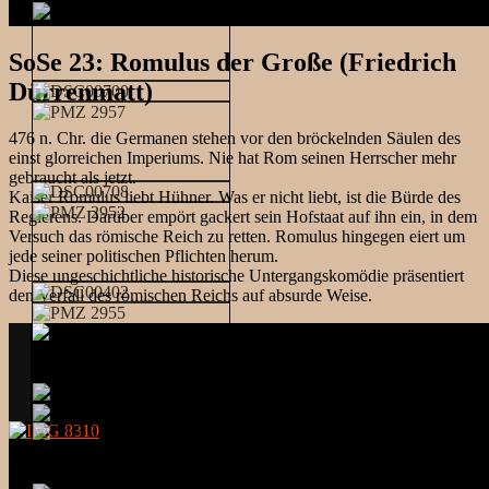
SoSe 23: Romulus der Große (Friedrich
Dürrenmatt)
476 n. Chr. die Germanen stehen vor den bröckelnden Säulen des
einst glorreichen Imperiums. Nie hat Rom seinen Herrscher mehr
gebraucht als jetzt.
Kaiser Romulus liebt Hühner. Was er nicht liebt, ist die Bürde des
Regierens. Darüber empört gackert sein Hofstaat auf ihn ein, in dem
Versuch das römische Reich zu retten. Romulus hingegen eiert um
jede seiner politischen Pflichten herum.
Diese ungeschichtliche historische Untergangskomödie präsentiert
den Verfall des römischen Reichs auf absurde Weise.