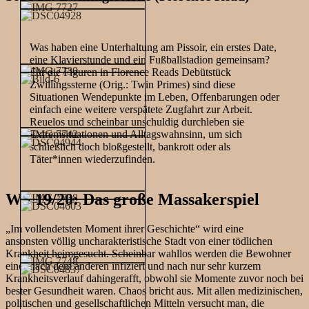
Was haben eine Unterhaltung am Pissoir, ein erstes Date,
eine Klavierstunde und ein Fußballstadion gemeinsam?
Für die Figuren in Florence Reads Debütstück
Zwillingssterne (Orig.: Twin Primes) sind diese
Situationen Wendepunkte im Leben, Offenbarungen oder
einfach eine weitere verspätete Zugfahrt zur Arbeit.
Reuelos und scheinbar unschuldig durchleben sie
Extremsituationen und Alltagswahnsinn, um sich
schließlich doch bloßgestellt, bankrott oder als
Täter*innen wiederzufinden.
WS 19/20: Das große Massakerspiel
„Im vollendetsten Moment ihrer Geschichte“ wird eine
ansonsten völlig uncharakteristische Stadt von einer tödlichen
Krankheit heimgesucht. Scheinbar wahllos werden die Bewohner
einer nach dem anderen infiziert und nach nur sehr kurzem
Krankheitsverlauf dahingerafft, obwohl sie Momente zuvor noch bei
bester Gesundheit waren. Chaos bricht aus. Mit allen medizinischen,
politischen und gesellschaftlichen Mitteln versucht man, die