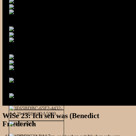
WiSe 23: Ich seh was (Benedict
Friederich