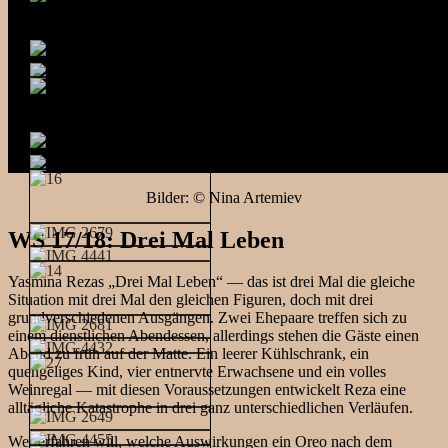
Bilder: © Nina Artemiev
WS 17/18: Drei Mal Leben
Yasmina Rezas „Drei Mal Leben“ — das ist drei Mal die gleiche
Situation mit drei Mal den gleichen Figuren, doch mit drei
grundverschiedenen Ausgängen. Zwei Ehepaare treffen sich zu
einem dienstlichen Abendessen, allerdings stehen die Gäste einen
Abend zu früh auf der Matte. Ein leerer Kühlschrank, ein
quengeliges Kind, vier entnervte Erwachsene und ein volles
Weinregal — mit diesen Voraussetzungen entwickelt Reza eine
alltägliche Katastrophe in drei ganz unterschiedlichen Verläufen.
Wer erfahren will, welche Auswirkungen ein Oreo nach dem