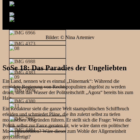
Bilder: © Nina Artemiev
SoSe 18: Das Paradies der Ungeliebten
Ein Land, nennen wir es einmal „Dänemark“: Während die
ermüdete Regierung von Rechtspopulisten abgelöst zu werden
droht, steht das Wasser der Politzeitschrift „Agora“ bereits bis zum
Hals.
Ein Redakteur sieht die ganze Welt staatspolitischen Schiffbruch
erleiden und schmiedet Pläne, die ihn zuletzt selbst zu tiefen
moralischen Abgründen führen. Er stellt sich die Frage: Wenn die
Politik selbst zur Farce geraten ist, wie wäre dann ein politischer
Mord einzuordnen? Wäre dieser zum Wohle der Allgemeinheit
gerechtfertigt?