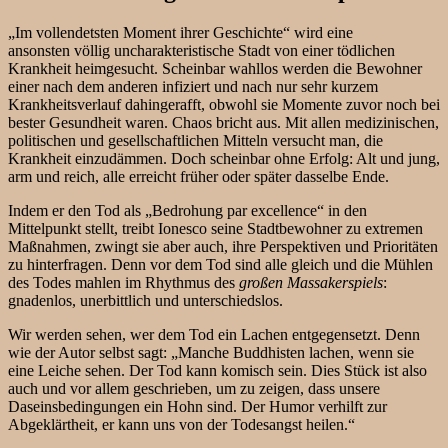
„Im vollendetsten Moment ihrer Geschichte“ wird eine
ansonsten völlig uncharakteristische Stadt von einer tödlichen
Krankheit heimgesucht. Scheinbar wahllos werden die Bewohner
einer nach dem anderen infiziert und nach nur sehr kurzem
Krankheitsverlauf dahingerafft, obwohl sie Momente zuvor noch bei
bester Gesundheit waren. Chaos bricht aus. Mit allen medizinischen,
politischen und gesellschaftlichen Mitteln versucht man, die
Krankheit einzudämmen. Doch scheinbar ohne Erfolg: Alt und jung,
arm und reich, alle erreicht früher oder später dasselbe Ende.
Indem er den Tod als „Bedrohung par excellence“ in den
Mittelpunkt stellt, treibt Ionesco seine Stadtbewohner zu extremen
Maßnahmen, zwingt sie aber auch, ihre Perspektiven und Prioritäten
zu hinterfragen. Denn vor dem Tod sind alle gleich und die Mühlen
des Todes mahlen im Rhythmus des
großen Massakerspiels
:
gnadenlos, unerbittlich und unterschiedslos.
Wir werden sehen, wer dem Tod ein Lachen entgegensetzt. Denn
wie der Autor selbst sagt: „Manche Buddhisten lachen, wenn sie
eine Leiche sehen. Der Tod kann komisch sein. Dies Stück ist also
auch und vor allem geschrieben, um zu zeigen, dass unsere
Daseinsbedingungen ein Hohn sind. Der Humor verhilft zur
Abgeklärtheit, er kann uns von der Todesangst heilen.“