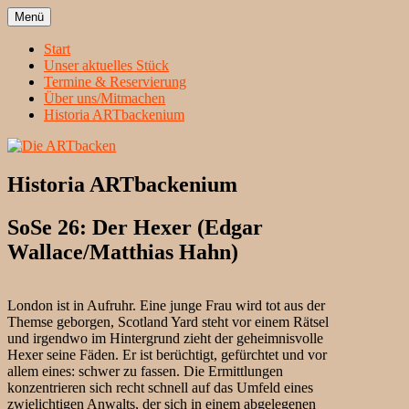
Zum
Menü
Inhalt
Heidelbergs erstbeste Theatergruppe
Die ARTbacken
springen
Start
Unser aktuelles Stück
Termine & Reservierung
Über uns/Mitmachen
Historia ARTbackenium
Historia ARTbackenium
SoSe 26: Der Hexer (Edgar
Wallace/Matthias Hahn)
London ist in Aufruhr. Eine junge Frau wird tot aus der
Themse geborgen, Scotland Yard steht vor einem Rätsel
und irgendwo im Hintergrund zieht der geheimnisvolle
Hexer seine Fäden. Er ist berüchtigt, gefürchtet und vor
allem eines: schwer zu fassen. Die Ermittlungen
konzentrieren sich recht schnell auf das Umfeld eines
zwielichtigen Anwalts, der sich in einem abgelegenen