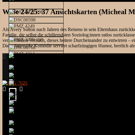
WiSe 24/25: 37 Ansichtskarten (Micheal 
Als Avery Sutton nach Jahren des Reisens in sein Elternhaus zurückkeh
Familie, die selbst die schillerndsten Soziolog:innen ratlos zurückl
verzweifelten Versuch, dieses heitere Durcheinander zu entwirren –
Diese bittersüße Komödie serviert scharfzüngigen Humor, herrlich 