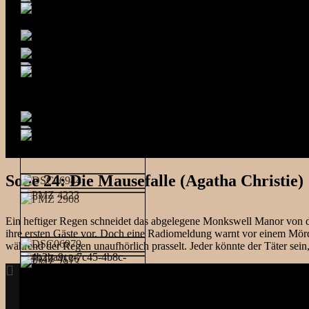
SoSe 24: Die Mausefalle (Agatha Christie)
Ein heftiger Regen schneidet das abgelegene Monkswell Manor von der
ihre ersten Gäste vor. Doch eine Radiomeldung warnt vor einem Mörd
während der Regen unaufhörlich prasselt. Jeder könnte der Täter sei