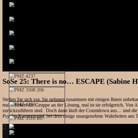
SoSe 25: There is no… ESCAPE (Sabine H
Stellen Sie sich vor, Sie nehmen zusammen mit einigen Ihnen unbeka
mal scheitert die Gruppe an der Lösung, mal ist sie erfolgreich. Von
zurückzuführen sind. Doch dann läuft der Countdown aus… und die Tü
Psycho-Kammerspiel, bei dem einige unangenehme Wahrheiten ans Tage