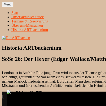
Zum
Menü
Inhalt
Heidelbergs erstbeste Theatergruppe
Die ARTbacken
springen
Start
Unser aktuelles Stück
Termine & Reservierung
Über uns/Mitmachen
Historia ARTbackenium
Historia ARTbackenium
SoSe 26: Der Hexer (Edgar Wallace/Matth
London ist in Aufruhr. Eine junge Frau wird tot aus der Themse gebo
berüchtigt, gefürchtet und vor allem eines: schwer zu fassen. Die Erm
namens Marlock niedergelassen hat. Dort treffen Menschen aufeinande
Misstrauen und überraschenden Auftritten entwickelt sich ein Krimin