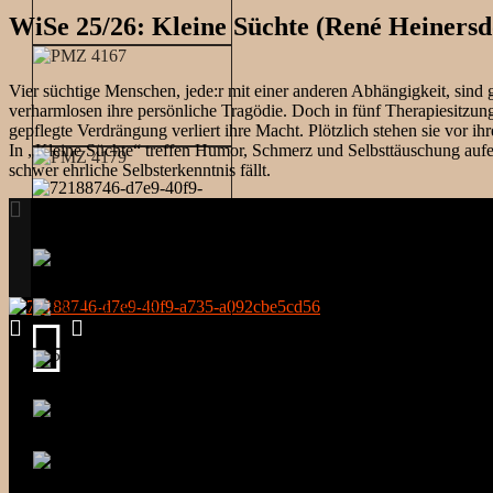
WiSe 25/26: Kleine Süchte (René Heinersd
Vier süchtige Menschen, jede:r mit einer anderen Abhängigkeit, sind g
verharmlosen ihre persönliche Tragödie. Doch in fünf Therapiesitzunge
gepflegte Verdrängung verliert ihre Macht. Plötzlich stehen sie vor
In „Kleine Süchte“ treffen Humor, Schmerz und Selbsttäuschung aufein
schwer ehrliche Selbsterkenntnis fällt.