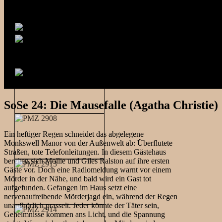
SoSe 24: Die Mausefalle (Agatha Christie)
Ein heftiger Regen schneidet das abgelegene
Monkswell Manor von der Außenwelt ab: Überflutete
Straßen, tote Telefonleitungen. In diesem Gästehaus
bereiten sich Mollie und Giles Ralston auf ihre ersten
Gäste vor. Doch eine Radiomeldung warnt vor einem
Mörder in der Nähe, und bald wird ein Gast tot
aufgefunden. Gefangen im Haus setzt eine
nervenaufreibende Mörderjagd ein, während der Regen
unaufhörlich prasselt. Jeder könnte der Täter sein,
Geheimnisse kommen ans Licht, und die Spannung