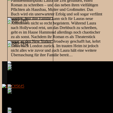
Familienmittelpunkt Laura die Zeit gefunden, einen
Roman zu schreiben – und das neben ihren vielfältigen
Pflichten als Hausfrau, Mutter und Großmutter. Das
Buch wird ein unerwarteter Erfolg und soll sogar verfilmt
werden. Nur ihre Familie kann sich für Lauras neue
Ambitionen nicht so recht begeistern. Während Laura
nach Hollywood reist, um das Drehbuch zu schreiben,
geht es im Hause Hammond allerdings noch chaotischer
zu als sonst. Nachdem ihr Roman es als Theaterstück
sogar an den New Yorker Broadway geschafft hat, kehrt
Laura nach London zurück. Im trauten Heim ist jedoch
nicht alles wie zuvor und auch Laura hält eine weitere
Überraschung für ihre Familie bereit…