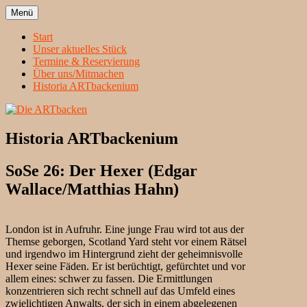
Zum
Menü
Inhalt
Heidelbergs erstbeste Theatergruppe
Die ARTbacken
springen
Start
Unser aktuelles Stück
Termine & Reservierung
Über uns/Mitmachen
Historia ARTbackenium
Historia ARTbackenium
SoSe 26: Der Hexer (Edgar
Wallace/Matthias Hahn)
London ist in Aufruhr. Eine junge Frau wird tot aus der
Themse geborgen, Scotland Yard steht vor einem Rätsel
und irgendwo im Hintergrund zieht der geheimnisvolle
Hexer seine Fäden. Er ist berüchtigt, gefürchtet und vor
allem eines: schwer zu fassen. Die Ermittlungen
konzentrieren sich recht schnell auf das Umfeld eines
zwielichtigen Anwalts, der sich in einem abgelegenen