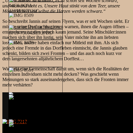
„Unser Wasser ist schwarz, es ist schon seit Wochen schwarz,
und niemand sieht es. Unsere Haut stinkt von dem Teer, unsere
Mägen kleben und selbst die Herzen werden schwarz.“
So beschreibt Jannis auf seinen Flyern, was er seit Wochen sieht. Er
möchte seine Dorfnachbar:innen warnen, ihnen die Augen öffnen –
ernstnehmen tut dies jedoch kaum jemand. Seine Mitschüler:innen
machen sich über ihn lustig, sein Vater möchte ihn am liebsten
loswerden, andere haben einfach nur Mitleid mit ihm. Als sich
jedoch eine Fremde in das Dorfleben einmischt, die Jannis glauben
schenkt, bilden sich zwei Fronten – und das auch noch kurz vor
dem langersehnten alljährlichem Dorffest…
Wie geht eine Gemeinschaft damit um, wenn sich die Realitäten der
einzelnen Individuen nicht mehr decken? Was geschieht wenn
Meinungen so stark auseinandergehen, dass sich die Fronten immer
mehr verhärten?