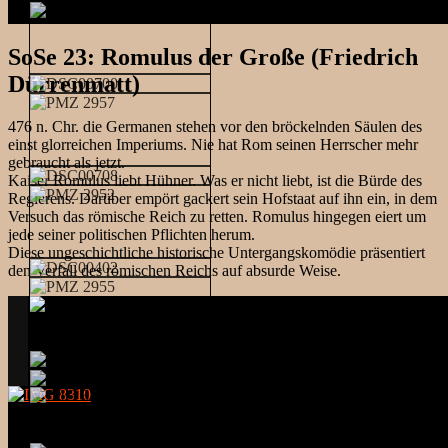
SoSe 23: Romulus der Große (Friedrich
Dürrenmatt)
476 n. Chr. die Germanen stehen vor den bröckelnden Säulen des
einst glorreichen Imperiums. Nie hat Rom seinen Herrscher mehr
gebraucht als jetzt.
Kaiser Romulus liebt Hühner. Was er nicht liebt, ist die Bürde des
Regierens. Darüber empört gackert sein Hofstaat auf ihn ein, in dem
Versuch das römische Reich zu retten. Romulus hingegen eiert um
jede seiner politischen Pflichten herum.
Diese ungeschichtliche historische Untergangskomödie präsentiert
den Verfall des römischen Reichs auf absurde Weise.