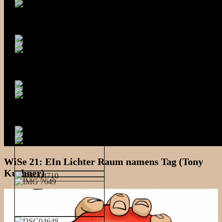
WiSe 21: EIn Lichter Raum namens Tag (Tony
Kushner)