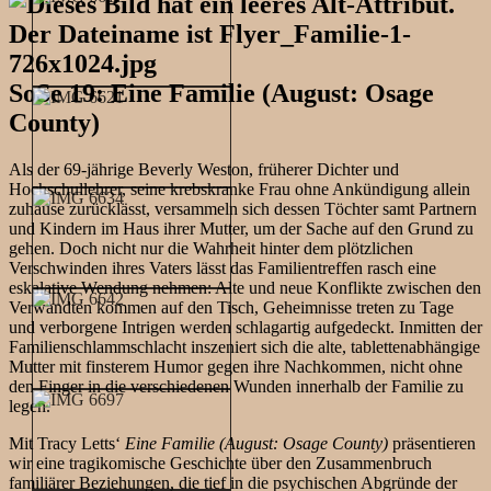
SoSe 19: Eine Familie (August: Osage
County)
Als der 69-jährige Beverly Weston, früherer Dichter und
Hochschullehrer, seine krebskranke Frau ohne Ankündigung allein
zuhause zurücklässt, versammeln sich dessen Töchter samt Partnern
und Kindern im Haus ihrer Mutter, um der Sache auf den Grund zu
gehen. Doch nicht nur die Wahrheit hinter dem plötzlichen
Verschwinden ihres Vaters lässt das Familientreffen rasch eine
eskalative Wendung nehmen: Alte und neue Konflikte zwischen den
Verwandten kommen auf den Tisch, Geheimnisse treten zu Tage
und verborgene Intrigen werden schlagartig aufgedeckt. Inmitten der
Familienschlammschlacht inszeniert sich die alte, tablettenabhängige
Mutter mit finsterem Humor gegen ihre Nachkommen, nicht ohne
den Finger in die verschiedenen Wunden innerhalb der Familie zu
legen.
Mit Tracy Letts‘
Eine Familie (August: Osage County)
präsentieren
wir eine tragikomische Geschichte über den Zusammenbruch
familiärer Beziehungen, die tief in die psychischen Abgründe der