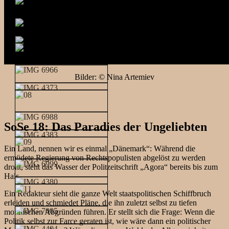
Bilder: © Nina Artemiev
SoSe 18: Das Paradies der Ungeliebten
Ein Land, nennen wir es einmal „Dänemark“: Während die
ermüdete Regierung von Rechtspopulisten abgelöst zu werden
droht, steht das Wasser der Politzeitschrift „Agora“ bereits bis zum
Hals.
Ein Redakteur sieht die ganze Welt staatspolitischen Schiffbruch
erleiden und schmiedet Pläne, die ihn zuletzt selbst zu tiefen
moralischen Abgründen führen. Er stellt sich die Frage: Wenn die
Politik selbst zur Farce geraten ist, wie wäre dann ein politischer