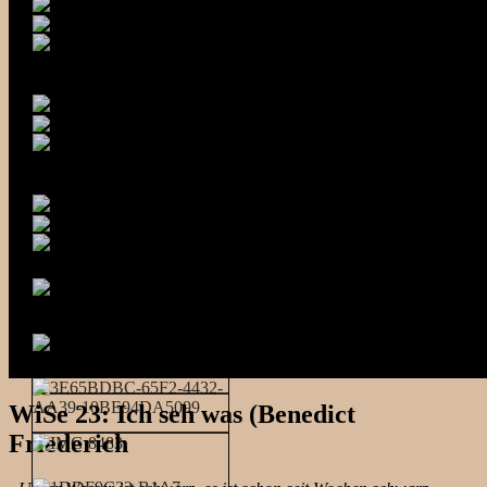
WiSe 23: Ich seh was (Benedict
Friederich