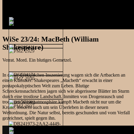
WiSe 23/24: MacBeth (William
Shakespeare)
Verrat. Mord. Ein blutiges Gemetzel.
In dieser dystopischen Inszenierung wagen sich die Artbacken an
einen Klassiker: Shakespeares „Macbeth“ erwacht in einer
postapokalyptischen Welt zum Leben. Blutige
Schreckensnachrichten jagen sich wie abgerissene Blätter im Sturm
durch eine trostlose Landschaft. Inmitten von Drogenrausch und
trockener Wüstenatmosphäre kämpft Macbeth nicht nur um die
Krone, sondern auch um sein Überleben in dieser neuen
Weltordnung. Die Natur selbst, bereits geschunden und vom Verfall
gezeichnet, spielt gegen ihn.