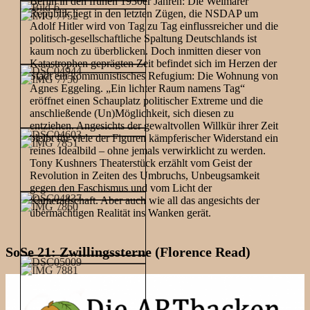
Berlin in den frühen 1930er Jahren: Die Weimarer
Republik liegt in den letzten Zügen, die NSDAP um
Adolf Hitler wird von Tag zu Tag einflussreicher und die
politisch-gesellschaftliche Spaltung Deutschlands ist
kaum noch zu überblicken. Doch inmitten dieser von
Katastrophen geprägten Zeit befindet sich im Herzen der
Stadt ein kommunistisches Refugium: Die Wohnung von
Agnes Eggeling. „Ein lichter Raum namens Tag“
eröffnet einen Schauplatz politischer Extreme und die
anschließende (Un)Möglichkeit, sich diesen zu
entziehen. Angesichts der gewaltvollen Willkür ihrer Zeit
bleibt für viele der Figuren kämpferischer Widerstand ein
reines Idealbild – ohne jemals verwirklicht zu werden.
Tony Kushners Theaterstück erzählt vom Geist der
Revolution in Zeiten des Umbruchs, Unbeugsamkeit
gegen den Faschismus und vom Licht der
Kameradschaft. Aber auch wie all das angesichts der
übermächtigen Realität ins Wanken gerät.
SoSe 21: Zwillingssterne (Florence Read)