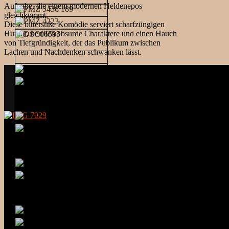
Aufgabe, die einem modernen Heldenepos
gleichkommt.
Diese bittersüße Komödie serviert scharfzüngigen
Humor, herrlich absurde Charaktere und einen Hauch
von Tiefgründigkeit, der das Publikum zwischen
Lachen und Nachdenken schwanken lässt.